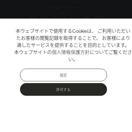
サマーセール
最大50%オフ
本ウェブサイトで使用するCookieは、 ご利用いただい
たお客様の閲覧記録を取得することで、 お客様により
↗
セールをチェック
適したサービスを提供することを目的としています。
本ウェブサイトの
個人情報保護方針
についてご覧くださ
↗
新作をチェック
い。
設定
許可する
人気商品
アーバンアウトドア向けのサステナブルな素材で作られたバッグ