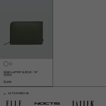
DÄSH LAPTOP SLEEVE - 14"
橄欖綠
$1,29
0
AS FEATURED IN