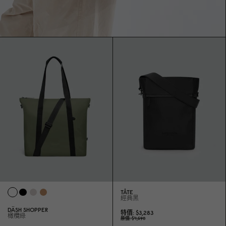
TÅTE
經典黑
DÄSH SHOPPER
特價
$3,283
橄欖綠
原價
$4,69
0