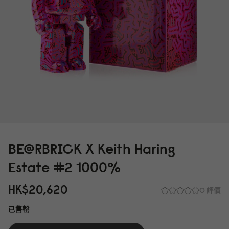
BE@RBRICK X Keith Haring
Estate #2 1
0
0
0
%
HK$2
0
,62
0
0 評價
已售罄