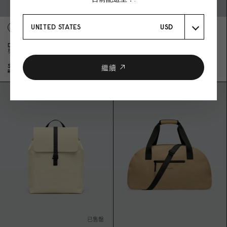
UNITED STATES
USD
DÄSH DAILY BACKPACK - 14"
LIGHTWEIGHT DUOSEAL FLAP
橄欖綠
BACKPACK - 14"
經典黑
SPECIAL PRICE
HK$483
SPECIAL PRICE
HK$756
繼續
REGULAR PRICE
HK$69
0
REGULAR PRICE
HK$1,
0
8
0
已售罄