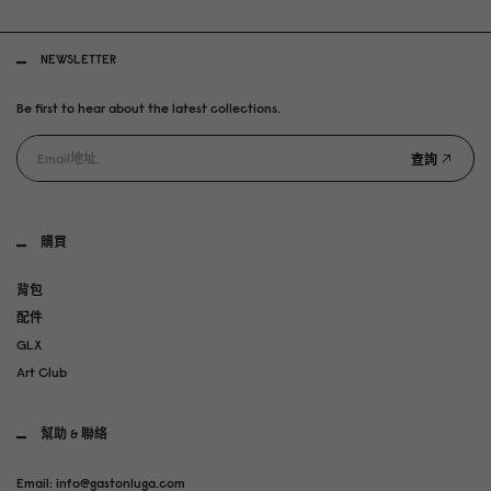
NEWSLETTER
Be first to hear about the latest collections.
查詢
購買
背包
配件
GLX
Art Club
幫助 & 聯絡
Email: info@gastonluga.com