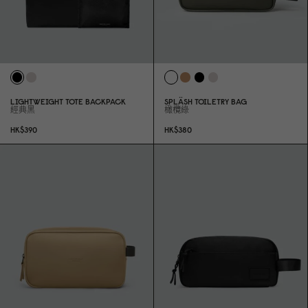
LIGHTWEIGHT TOTE BACKPACK
SPLÄSH TOILETRY BAG
經典黑
橄欖綠
HK$39
0
HK$38
0