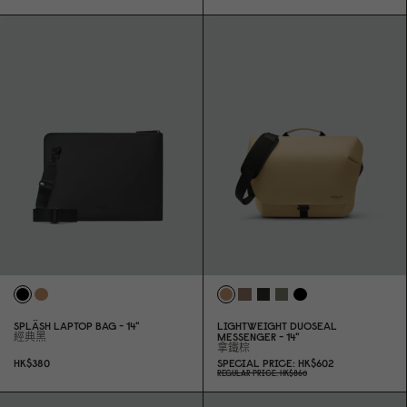
SPLÄSH LAPTOP BAG - 14"
LIGHTWEIGHT DUOSEAL
經典黑
MESSENGER - 14"
拿鐵棕
HK$38
0
SPECIAL PRICE
HK$6
0
2
REGULAR PRICE
HK$86
0