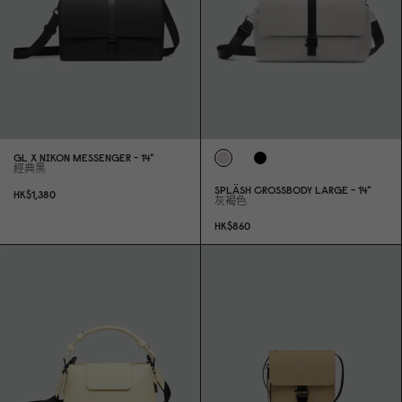
GL X NIKON MESSENGER - 14"
經典黑
SPLÄSH CROSSBODY LARGE - 14"
HK$1,38
0
灰褐色
HK$86
0