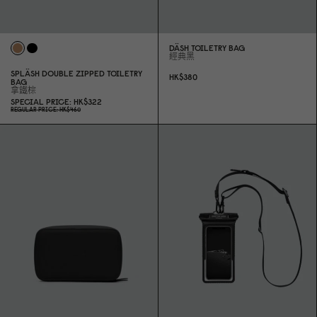
DÄSH TOILETRY BAG
經典黑
SPLÄSH DOUBLE ZIPPED TOILETRY
HK$38
0
BAG
拿鐵棕
SPECIAL PRICE
HK$322
REGULAR PRICE
HK$46
0