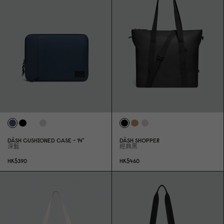
DÄSH CUSHIONED CASE - 14"
DÄSH SHOPPER
深藍
經典黑
HK$39
0
HK$46
0