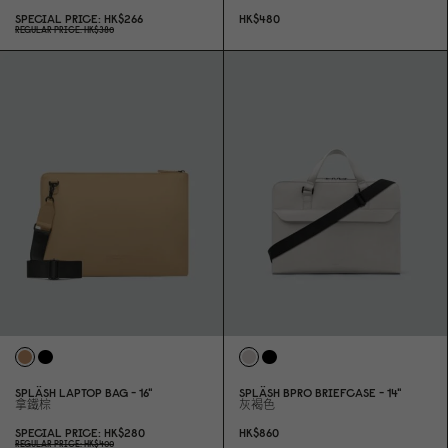
SPECIAL PRICE
HK$266
HK$48
0
REGULAR PRICE
HK$38
0
SPLÄSH LAPTOP BAG - 16"
SPLÄSH BPRO BRIEFCASE - 14"
拿鐵棕
灰褐色
SPECIAL PRICE
HK$28
0
HK$86
0
REGULAR PRICE
HK$4
0
0