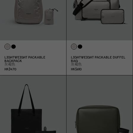
LIGHTWEIGHT PACKABLE
LIGHTWEIGHT PACKABLE DUFFEL
BACKPACK
BAG
灰褐色
灰褐色
HK$47
0
HK$61
0