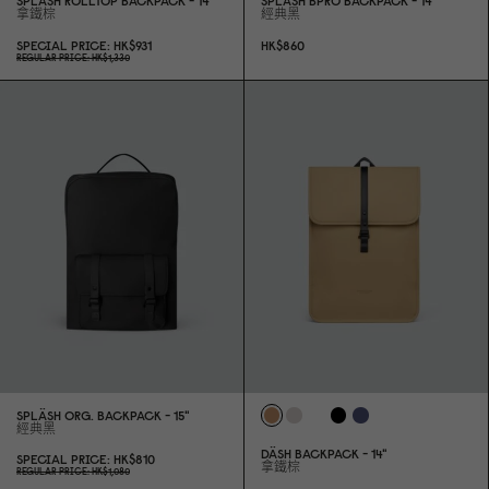
SPLÄSH ROLLTOP BACKPACK - 14"
SPLÄSH BPRO BACKPACK - 14"
拿鐵棕
經典黑
SPECIAL PRICE
HK$931
HK$86
0
REGULAR PRICE
HK$1,33
0
SPLÄSH ORG. BACKPACK - 15"
經典黑
DÄSH BACKPACK - 14"
SPECIAL PRICE
HK$81
0
拿鐵棕
REGULAR PRICE
HK$1,
0
8
0