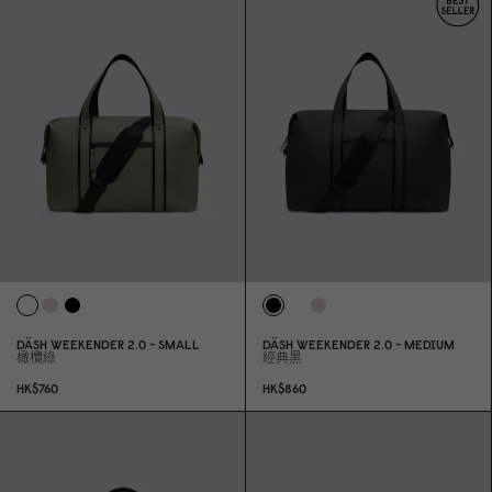
DÄSH WEEKENDER 2.
0
- SMALL
DÄSH WEEKENDER 2.
0
- MEDIUM
橄欖綠
經典黑
HK$76
0
HK$86
0