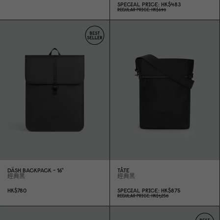
SPECIAL PRICE
HK$483
REGULAR PRICE
HK$69
0
DÄSH BACKPACK - 16"
TÅTE
經典黑
經典黑
HK$78
0
SPECIAL PRICE
HK$875
REGULAR PRICE
HK$1,25
0