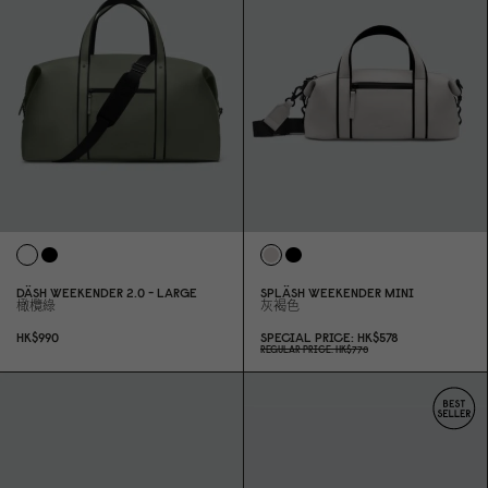
DÄSH WEEKENDER 2.
0
- LARGE
SPLÄSH WEEKENDER MINI
橄欖綠
灰褐色
HK$99
0
SPECIAL PRICE
HK$578
REGULAR PRICE
HK$77
0