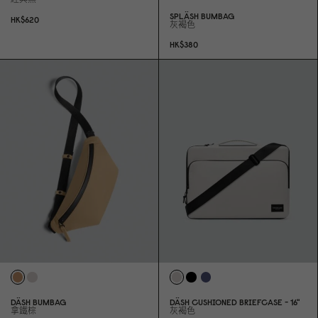
SPLÄSH BUMBAG
HK$62
0
灰褐色
HK$38
0
DÄSH BUMBAG
DÄSH CUSHIONED BRIEFCASE - 16"
拿鐵棕
灰褐色