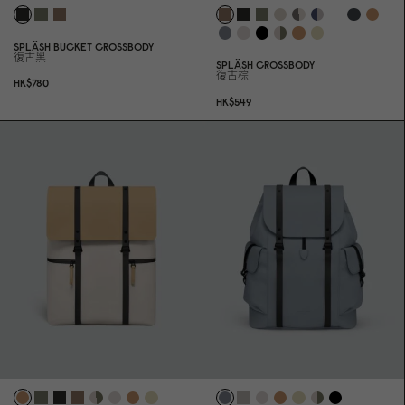
SPLÄSH BUCKET CROSSBODY
復古黑
SPLÄSH CROSSBODY
復古棕
HK$78
0
HK$549