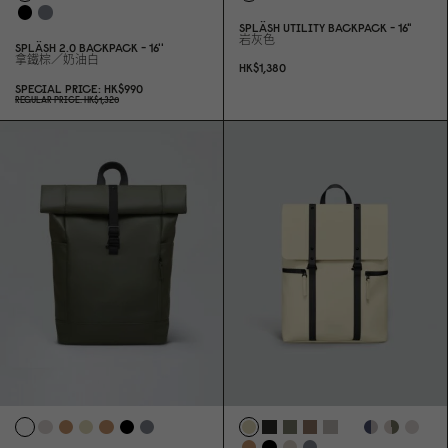
SPLÄSH UTILITY BACKPACK - 16"
岩灰色
SPLÄSH 2.
0
BACKPACK - 16''
拿鐵棕／奶油白
HK$1,38
0
SPECIAL PRICE
HK$99
0
REGULAR PRICE
HK$1,32
0