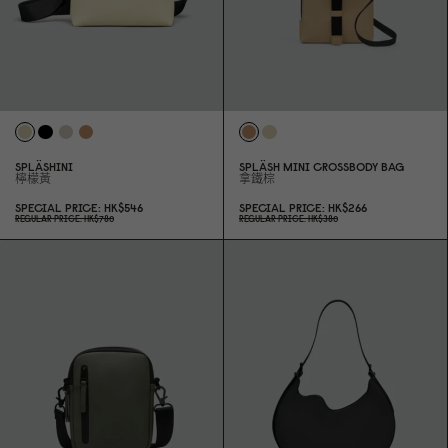
SPLÄSHINI
SPLÄSH MINI CROSSBODY BAG
檸檬黃
拿鐵棕
SPECIAL PRICE
HK$546
SPECIAL PRICE
HK$266
REGULAR PRICE
HK$78
0
REGULAR PRICE
HK$38
0