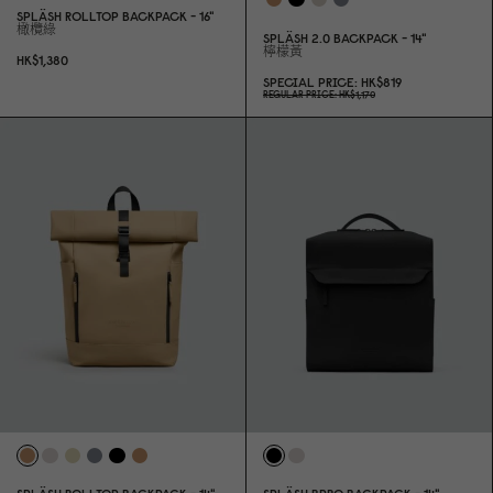
SPLÄSH ROLLTOP BACKPACK - 16"
橄欖綠
SPLÄSH 2.
0
BACKPACK - 14"
檸檬黃
HK$1,38
0
SPECIAL PRICE
HK$819
REGULAR PRICE
HK$1,17
0