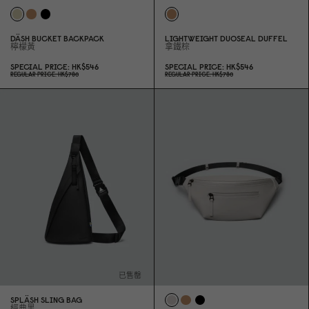
DÄSH BUCKET BACKPACK
LIGHTWEIGHT DUOSEAL DUFFEL
檸檬黃
拿鐵棕
SPECIAL PRICE
HK$546
SPECIAL PRICE
HK$546
REGULAR PRICE
HK$78
0
REGULAR PRICE
HK$78
0
已售罄
SPLÄSH SLING BAG
經典黑