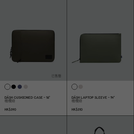
已售罄
DÄSH CUSHIONED CASE - 16"
DÄSH LAPTOP SLEEVE - 14"
橄欖綠
橄欖綠
HK$39
0
HK$31
0