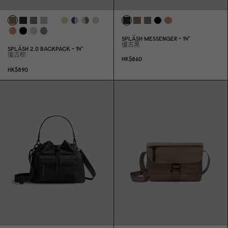
SPLÄSH MESSENGER - 14"
復古黑
SPLÄSH 2.
0
BACKPACK - 14"
復古棕
HK$86
0
HK$89
0