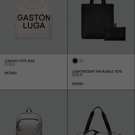
CANVAS TOTE BAG
奶油白
LIGHTWEIGHT PACKABLE TOTE
HK$38
0
經典黑
HK$15
0