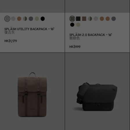
SPLÄSH UTILITY BACKPACK - 16"
復古灰
SPLÄSH 2.
0
BACKPACK - 16"
蕨綠色
HK$1,179
HK$999