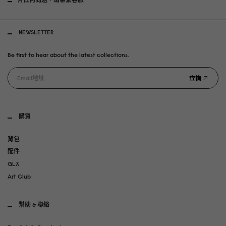
NEWSLETTER
Be first to hear about the latest collections.
查詢
購買
背包
配件
GLX
Art Club
幫助 & 聯絡