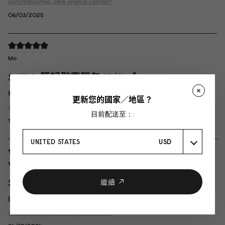
Autotranslated, view original content
06/03/2025
Mo
Spläsh 筆記型電腦包 13/14 ดำ
很棒的設計
更新您的國家／地區？
Autotranslated, view original content
目前配送至：:
18/12/2024
UNITED STATES
USD
พชรดนัย
Spläsh 筆記型電腦包 13/14 ดำ
繼續
這個包的品質很好
Autotranslated, view original content