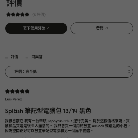
評價
5 評價
寫下使用評論
發問
評價
問與答
Luis Perez
Spläsh 筆記型電腦包 13/14 黑色
我很喜歡它 我有一台華碩 Zephyrus G14，運行完美。 對於這個價格來說，質
感和品質還是很令人滿意的。 我只會買一個用於放置 AirPods 或鑰匙的小包，
因為空間正好可以放置筆記型電腦和另一個扁平物體。