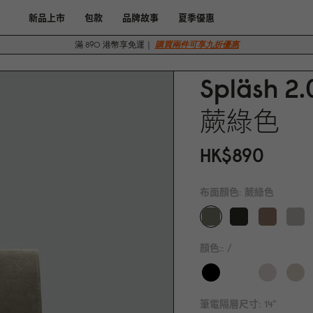
新品上市
包款
品牌故事
夏季優惠
滿 890 港幣享免運｜
購買兩件可享九折優惠
Spläsh 2.
蕨綠色
HK$89
0
布面顏色:
蕨綠色
顏色::
/
筆電隔層尺寸:
14"