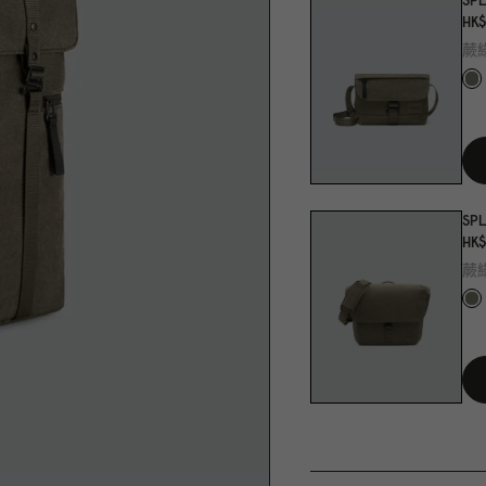
SP
HK$
蕨
SPL
HK$
蕨