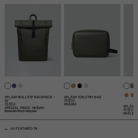
SPLÄSH ROLLTOP BACKPACK -
SPLÄSH TOILETRY BAG
16"
橄欖綠
HK$38
0
橄欖綠
SPLÄSH 
SPECIAL PRICE
HK$69
0
橄欖綠
REGULAR PRICE
HK$1,38
0
HK$1,32
0
AS FEATURED IN