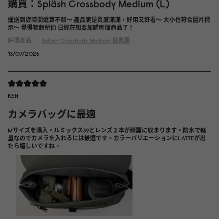
購買：Spläsh Crossbody Medium (L)
運送到貨時間還算不錯～ 產品更是質感滿滿，好用又好看～ 大小也符合圖片標
示～ 覺得物超所值 已經在想要加購哪個商品了！
評價產品：
Spläsh Crossbody Medium
經典黑
13/07/2026
KEN
カメラバッグに最適
Mサイズを購入。ルミックスS9とレンズ２本が綺麗に収まります。防水で軽
量なのでカメラを入れるには最適です。カラーバリエーションにLATTEが出
たら嬉しいですね。