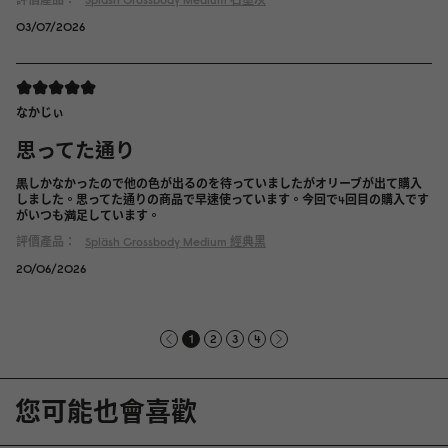
03/07/2026
なかじぃ
思ってた通り
黒しかなかったので他の色が出るのを待っていましたがオリーブが出て購入
しました。思ってた通りの商品で早速使っています。今回で4回目の購入です
がいつも満足しています。
評價產品：
Spläsh Crossbody Medium
經典黑
20/06/2026
1
2
3
4
您可能也會喜歡