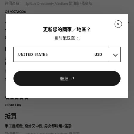
評價產品：
Spläsh Crossbody Medium
奶油白/燕麥灰
08/07/2026
更新您的國家／地區？
Benhamida
目前配送至：:
Dommage
UNITED STATES
USD
Le produit n'étais pas disponible j'aurais dû attendre un mois mais on m'a
trouver une solution je recommanderais plus tard
評價產品：
Spläsh Crossbody Medium
經典黑
繼續
04/07/2026
Olivia Lim
抵買
手工幾細緻, 設計又中性, 男女都啱用~滿意!
評價產品：
Spläsh Crossbody Medium
石墨灰