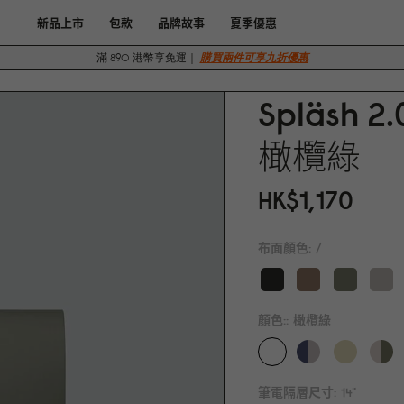
新品上市
包款
品牌故事
夏季優惠
滿 890 港幣享免運｜
購買兩件可享九折優惠
Spläsh 2.
橄欖綠
HK$1,17
0
布面顏色:
/
顏色::
橄欖綠
筆電隔層尺寸:
14"