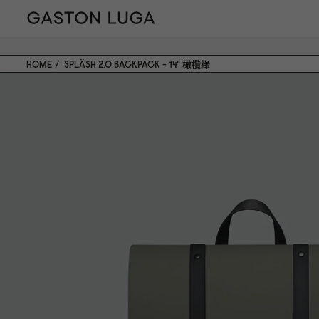
HOME
SPLÄSH 2.0 BACKPACK - 14" 橄欖綠