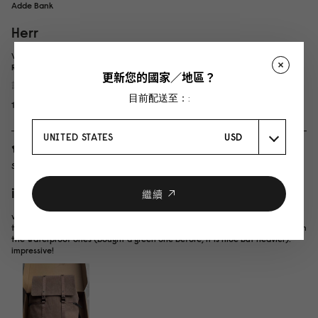
Adde Bank
Herr
Valde mellan 14" och 16", men är inte så lång (170 cm). Var nog ett bra val.
Riktigt snygg och användbar.
更新您的國家／地區？
評價產品：
Spläsh 2.0 Backpack - 14"
復古棕
目前配送至：:
16/07/2026
UNITED STATES
USD
Sammy Leung
in love in love in LOVE!
繼續
very light and extremely well-made. You can feel the canvas is thick and
treated, premium feel. Been using this for 2 weeks and I love this more than
the waterproof ones (bought a green one before, it is nice but heavier).
impressive!