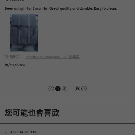
Been using it for 3 months. Great quality and durable. Easy to clean.
評價產品：
Spläsh 2.0 Backpack - 14"
經典黑
14/04/2026
...
1
2
34
您可能也會喜歡
AS FEATURED IN