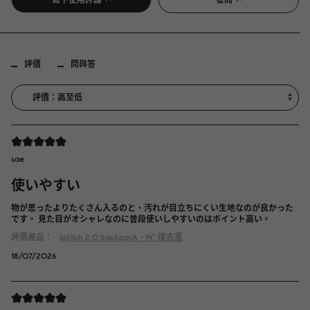
評價
問與答
sae
使いやすい
物が思ったよりたくさん入るのと、汚れが目立ちにくい生地なのが良かった
です。 見た目がオシャレなのに普段使いしやすいのはポイント高い。
評價產品：
Spläsh 2.0 Backpack - 14"
復古黑
18/07/2026