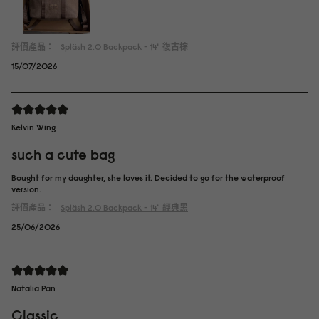
評價產品：
Spläsh 2.0 Backpack - 14"
復古棕
15/07/2026
Kelvin Wing
such a cute bag
Bought for my daughter, she loves it. Decided to go for the waterproof
version.
評價產品：
Spläsh 2.0 Backpack - 14"
經典黑
25/06/2026
Natalia Pan
Classic