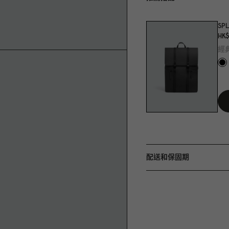
SPL
HK$
經
配送和保固期