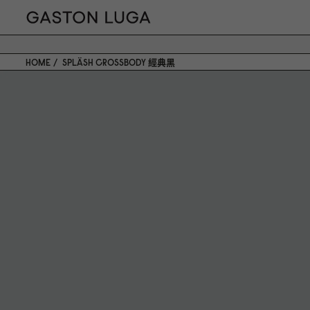
HOME
SPLÄSH CROSSBODY 經典黑