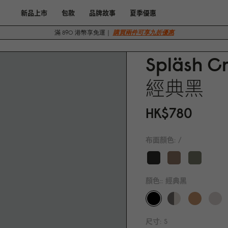
新品上市
包款
品牌故事
夏季優惠
滿 890 港幣享免運｜
購買兩件可享九折優惠
Spläsh C
經典黑
HK$78
0
布面顏色:
/
顏色::
經典黑
尺寸:
S