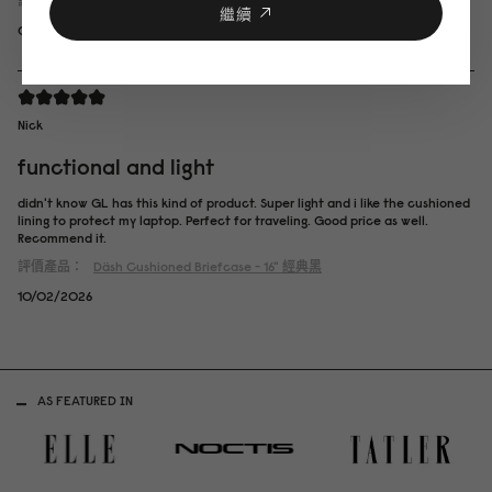
評價產品：
Däsh Cushioned Briefcase - 16"
經典黑
繼續
09/06/2026
Nick
functional and light
didn't know GL has this kind of product. Super light and i like the cushioned
lining to protect my laptop. Perfect for traveling. Good price as well.
Recommend it.
評價產品：
Däsh Cushioned Briefcase - 16"
經典黑
10/02/2026
AS FEATURED IN