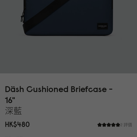
Däsh Cushioned Briefcase -
16"
深藍
HK$48
0
2 評價