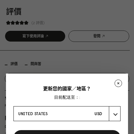
評價
2 評價
寫下使用評論
發問
評價
問與答
更新您的國家／地區？
目前配送至：:
Helena S
UNITED STATES
USD
prisvärt och funktionellt
Det här var precis vad jag letade efter.