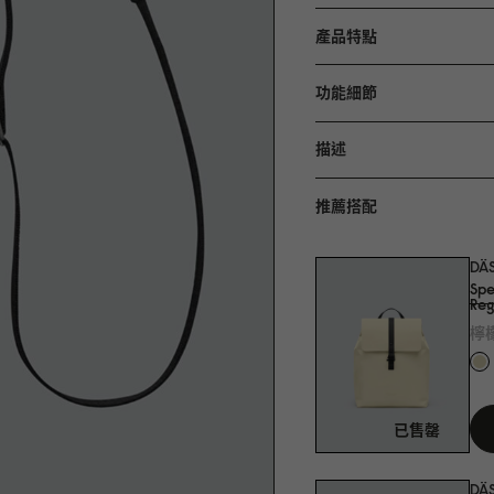
產品特點
功能細節
描述
推薦搭配
DÄ
Spe
Reg
檸
已售罄
DÄ