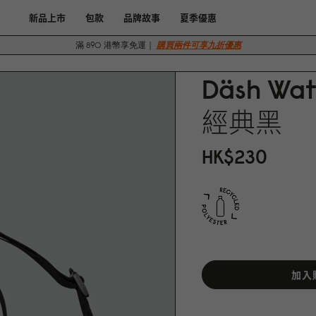
新品上市
包款
品牌故事
夏季優惠
滿 890 港幣享免運｜
購買兩件可享九折優惠
Däsh Wat
經典黑
HK$23
0
加入