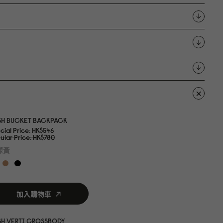
SH BUCKET BACKPACK
cial Price
HK$546
ular Price
HK$78
0
檬黃
加入購物車
SH VERTI CROSSBODY