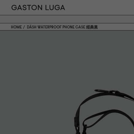
HOME
DÄSH WATERPROOF PHONE CASE 經典黑