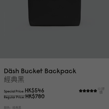
Däsh Bucket Backpack
經典黑
HK$546
13 評
Special Price
價
HK$78
0
Regular Price
顏色::
經典黑