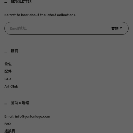
NEWSLETTER
Be first to hear about the latest collections.
查詢
購買
背包
配件
GLX
Art Club
幫助 & 聯絡
Email: info@gastonluga.com
FAQ
退換貨