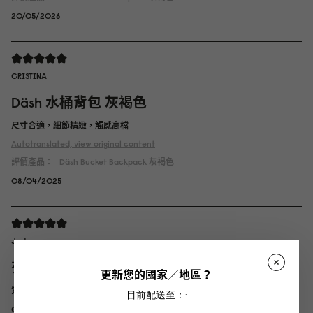
20/05/2026
CRISTINA
Däsh 水桶背包 灰褐色
尺寸合適，細節精緻，觸感高檔
Autotranslated, view original content
評價產品：
Däsh Bucket Backpack
灰褐色
08/04/2025
Judy
有型又方便
更新您的國家／地區？
質感優異，最近剛好常常下雨，可以不用擔心濕了不好保養
目前配送至：:
01/04/2025