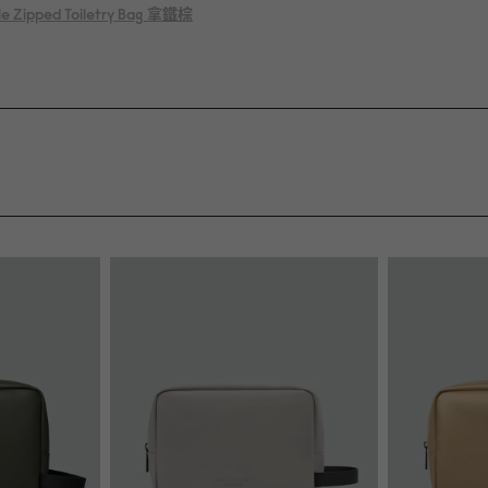
e Zipped Toiletry Bag
拿鐵棕