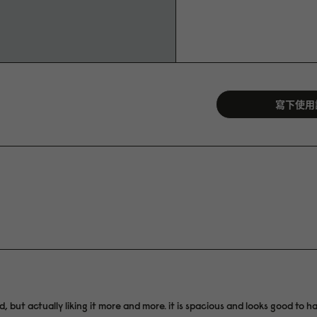
寫下使用
ed, but actually liking it more and more. it is spacious and looks good to ha