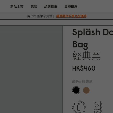
新品上市
包款
品牌故事
夏季優惠
滿 890 港幣享免運｜
購買兩件可享九折優惠
Spläsh Do
Bag
經典黑
HK$46
0
顏色::
經典黑