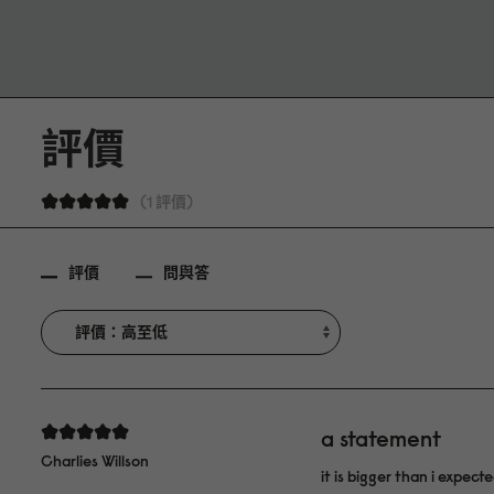
評價
1 評價
評價
問與答
a statement
Charlies Willson
it is bigger than i expect