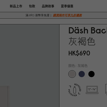
新品上市
包款
品牌故事
夏季優惠
滿 890 港幣享免運｜
購買兩件可享九折優惠
Däsh Bac
灰褐色
HK$69
0
顏色::
灰褐色