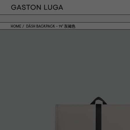
HOME
DÄSH BACKPACK - 14" 灰褐色