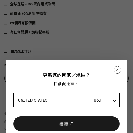
全球運送 & 30 天內退貨政策
訂單滿 690港幣 免運費
24個月有限保固
有任何問題，請聯繫客服
NEWSLETTER
Be first to hear about the latest collections.
更新您的國家／地區？
查詢
目前配送至：:
UNITED STATES
USD
購買
背包
配件
繼續
GLX