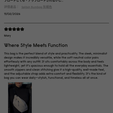
プロードしても、アップロードされないし…
評價產品：
Spläsh Bumbag
灰褐色
11/02/2026
Mary
Where Style Meets Function
This bag is the perfect blend of style and practicality. The sleek, minimalist
design makes it incredibly versatile, while the soft neutral color pairs
effortlessly with any outfit. It sits comfortably across the body and feels
lightweight, yet it’s spacious enough to hold all the everyday essentials. The
smooth zippers and clean stitching give it a high-quality, well-made feel,
and the adjustable strap adds extra comfort and flexibility. It’s the kind of
bag you can wear daily—stylish, functional, and timeless all at once.