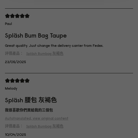
Paul
Spläsh Bum Bag Taupe
Great quality. Just change the delivery carrier from Fedex.
評價產品：
Spläsh Bumbag
灰褐色
23/05/2025
Melody
Spläsh 腰包 灰褐色
我很喜歡你們買給我的三個包
Autotranslated, view original content
評價產品：
Spläsh Bumbag
灰褐色
10/04/2025