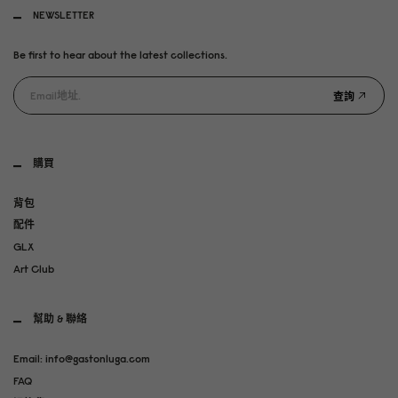
NEWSLETTER
Be first to hear about the latest collections.
查詢
購買
背包
配件
GLX
Art Club
幫助 & 聯絡
Email: info@gastonluga.com
FAQ