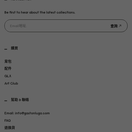
Be first to hear about the latest collections.
查詢
購買
背包
配件
GLX
Art Club
幫助 & 聯絡
Email: info@gastonluga.com
FAQ
退換貨