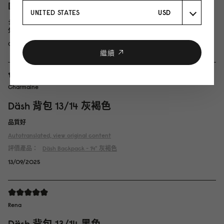
Däsh Backpack 13"/14" ブラック
UNITED STATES
USD
シンプルなデザインに惹かれ購入しました。 大きさもちょうど良く、とても
気に入っています。
01/10/2025
繼續
Charmaine
Däsh 背包 13/14 灰褐色
品質好
Autotranslated, view original content
評價產品：
Däsh Backpack - 14"
灰褐色
13/09/2025
Rena
Däsh 背包 13/14 黑色