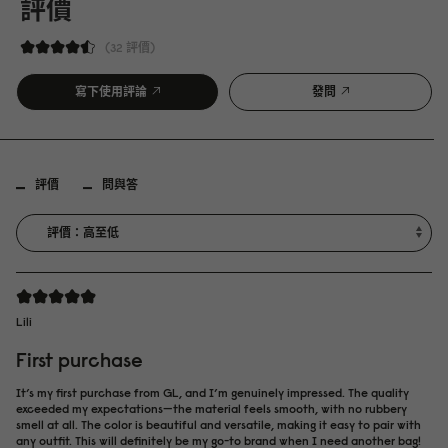
評價
32 評價
寫下使用評論
發問
評價
問與答
Lili
First purchase
It’s my first purchase from GL, and I’m genuinely impressed. The quality
exceeded my expectations—the material feels smooth, with no rubbery
smell at all. The color is beautiful and versatile, making it easy to pair with
any outfit. This will definitely be my go-to brand when I need another bag!