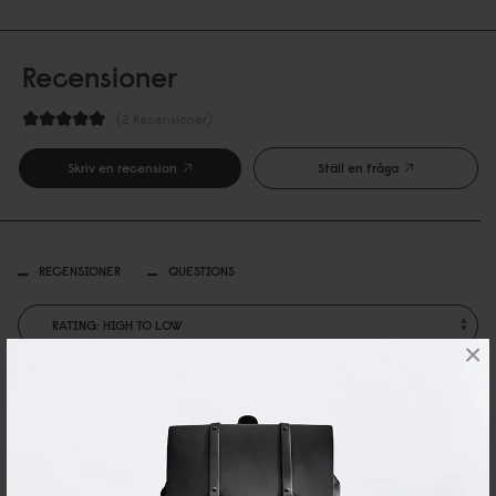
Recensioner
2 Recensioner
Skriv en recension
Ställ en fråga
RECENSIONER
QUESTIONS
×
Se
Lightweight DuoSeal Backpack 14 （ライトウ