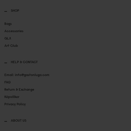
SHOP
Bags
Accessories
GLX
Art Club
HELP & CONTACT
Email: info@gastonluga.com
FAQ
Return & Exchange
Köpvillkor
Privacy Policy
ABOUT US