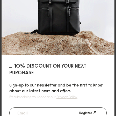
ェイトデュオシールバックパック14”） ブラッ
ク
防水性が高く梅雨の日々の日常使いとしてとても良いです。
Reviewed on:
Lightweight DuoSeal Backpack - 14"
Black
19/06/2025
橘由紀子
Lightweight DuoSeal Backpack 14 （ライトウ
10% DISCOUNT ON YOUR NEXT
ェイトデュオシールバックパック14”） ブラッ
PURCHASE
ク
Sign-up to our newsletter and be the first to know
雨の日に使用しましたが全然濡れませんでした。期待通りで良かったです。
about our latest news and offers
Reviewed on:
Lightweight DuoSeal Backpack - 14"
Black
By subscribing you accept our
Privacy Policy
25/05/2025
Register