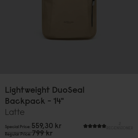
Lightweight DuoSeal
Backpack - 14"
Latte
559,3
0
kr
2
Special Price
RECENSIONER
799 kr
Regular Price