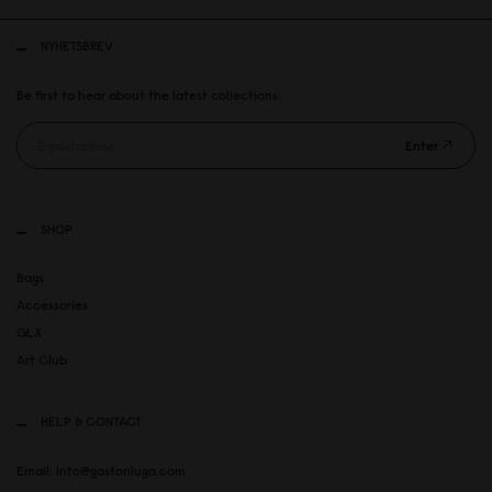
NYHETSBREV
Be first to hear about the latest collections.
Enter
SHOP
Bags
Accessories
GLX
Art Club
HELP & CONTACT
Email: info@gastonluga.com