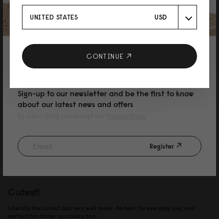
11/03/2026
UNITED STATES
USD
和子
10% DISCOUNT ON YOUR NEXT
CONTINUE
可愛い！！
PURCHASE
軽くて可愛くてシンプル！ 最高です。車で出掛けかる事が多いので、嵩張る
物は車に置いて、出掛ける時にはこれ一つ。 汚れがついても中性洗剤を薄め
Sign-up to our newsletter and be the first to know
て拭けば綺麗になります。 雨に濡れても気にする事なく使用できるのが嬉し
about our latest news and offers
い。
By subscribing you accept our
Privacy Policy
Reviewed on:
Spläshini
Black
24/02/2026
Register
Amanda Strom
Cutest!
Literally the cutest and very well made. Perfect for everyday use, and
perfect for dinner occasions too.