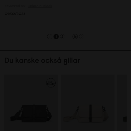
Reviewed on:
Spläshini
Black
09/02/2026
...
1
2
16
Du kanske också gillar