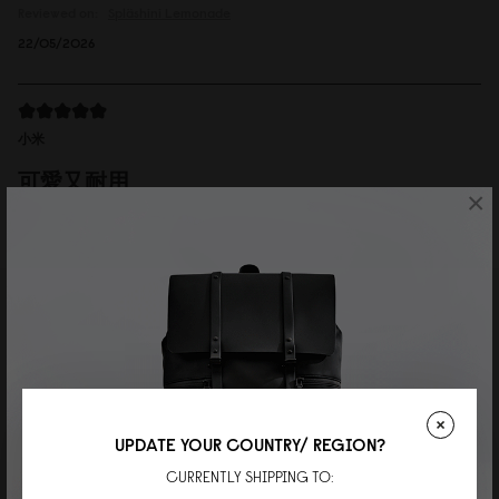
Reviewed on:
Spläshini
Lemonade
22/05/2026
小米
可愛又耐用
×
肩帶可以拆下當手拿包。非常實用又精緻。
Reviewed on:
Spläshini
Cloud Cream
06/04/2026
Wei
Perfect daily bag
UPDATE YOUR COUNTRY/ REGION?
Great quality and the perfect size for everyday use!
CURRENTLY SHIPPING TO:
Reviewed on:
Spläshini
Cloud Cream