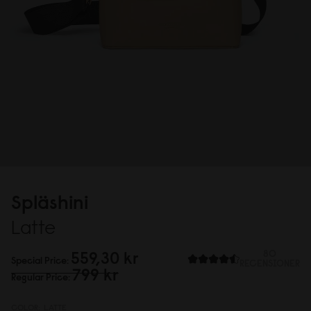
Spläshini
Latte
559,3
0
kr
80
Special Price
RECENSIONER
799 kr
Regular Price
COLOR:
LATTE