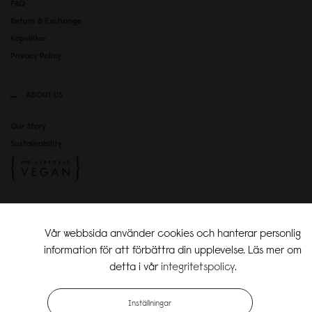
FAQ
Return & Exchange
Köpvillkor
Privacy Policy
ABOUT US
Our Story
Sustainability
SOCIAL MEDIA
Vår webbsida använder cookies och hanterar personlig
Instagram
information för att förbättra din upplevelse. Läs mer om
TikTok
detta i vår
integritetspolicy
.
Copyright Gaston Luga AB. All Rights Reserved.
Inställningar