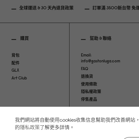
全球運送 & 30 天內退貨政策
訂單滿 3500新台幣 免
購買
幫助 & 聯絡
背包
Email:
info@gastonluga.com
配件
FAQ
GLX
退換貨
Art Club
使用條款
隱私權政策
停售產品
我們網站將自動使用cookies收集信息幫助我們改善
Copyright Gaston Luga AB. All Rights Reserved.
的
隱私政策
了解更多詳情。