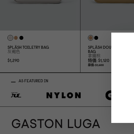
SPLÄSH TOILETRY BAG
SPLÄSH DOUBLE ZIPPED
灰褐色
BAG
拿鐵棕
$1,29
0
特價
$1,12
0
原價
$1,6
0
0
AS FEATURED IN