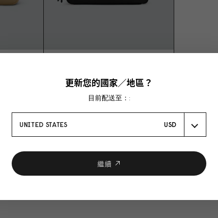
DÄSH TOILETRY BAG
經典黑
 TOILETRY
更新您的國家／地區？
$1,29
0
目前配送至：:
UNITED STATES
USD
繼續