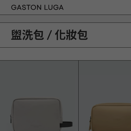
盥洗包 / 化妝包