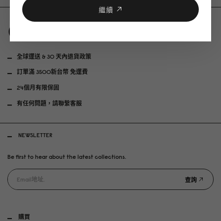
繼續
全球運送 & 30 天內退貨政策
訂單滿 3500新台幣 免運費
24個月有限保固
有任何問題，請聯繫客服
NEWSLETTER
Be first to hear about the latest collections.
查詢
購買