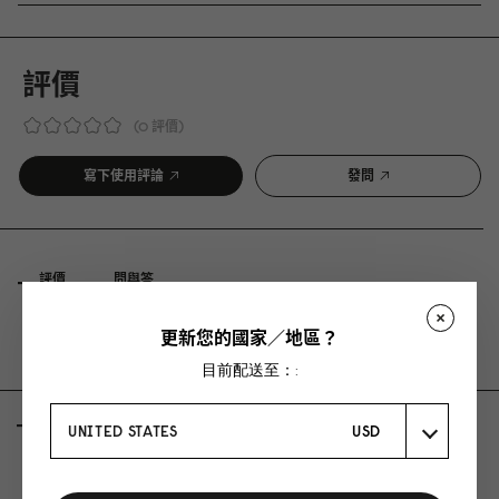
評價
0 評價
寫下使用評論
發問
評價
問與答
更新您的國家／地區？
Be the first to write a review
目前配送至：:
AS FEATURED IN
UNITED STATES
USD