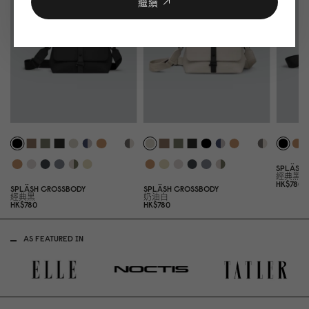
繼續
SPLÄSHI
經典黑
HK$78
0
SPLÄSH CROSSBODY
SPLÄSH CROSSBODY
經典黑
奶油白
HK$78
0
HK$78
0
AS FEATURED IN