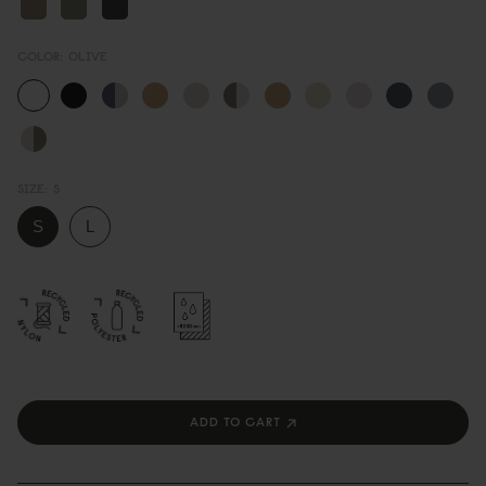
COLOR:
OLIVE
SIZE:
S
ADD TO CART