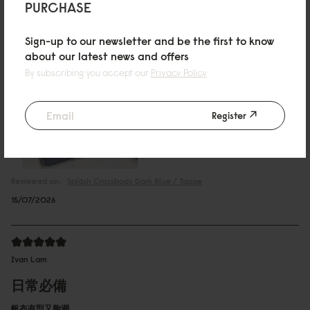
PURCHASE
Annie Chuang
Sign-up to our newsletter and be the first to know
喜歡
about our latest news and offers
高質感,摸起來非常舒服,防水耐髒,我拿濕布擦擦就乾淨
By subscribing you accept our
Privacy Policy
Register
Reviewed on:
Spläsh Crossbody
Dark Blue / Taupe
15/07/2026
Ivan Lam
日常必備
帆布有型又夠潮