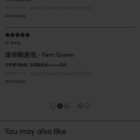
Reviewed on:
Spläsh Crossbody
Weave Fern Green
14/07/2026
SC Wang
迷你郵差包 - Fern Green
非常實用帥氣. 很喜歡新的weave系列.
Reviewed on:
Spläsh Crossbody
Weave Fern Green
13/07/2026
...
1
2
43
You may also like