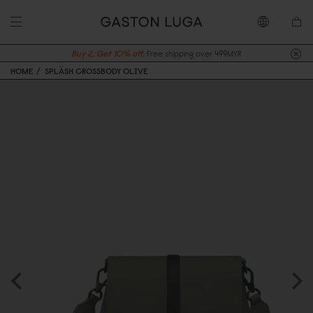
Buy 2, Get 10% off.
Free shipping over 499MYR
HOME
SPLÄSH CROSSBODY OLIVE