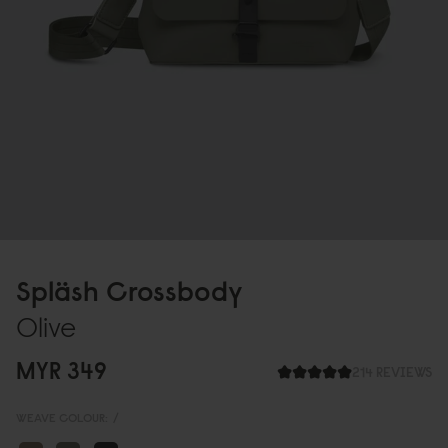
Spläsh Crossbody
Olive
MYR 349
214 REVIEWS
WEAVE COLOUR:
/