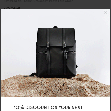
Reviewed on:
Spläsh Crossbody
Weave Fern Green
29/07/2026
×
takashi
質感が好き
とても素敵な商品でした！ 3点ほど、まとめて購入しましたが 色違いも検討
してます。
Reviewed on:
Spläsh Crossbody
Cloud Cream
27/07/2026
10% DISCOUNT ON YOUR NEXT