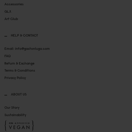
Accessories
GLX
Art Club
HELP & CONTACT
Email: info@gastonluga.com
FAQ
Return & Exchange
Terms & Conditions
Privacy Policy
ABOUT US
Our Story
Sustainability