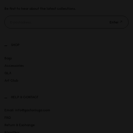
Be first to hear about the latest collections.
Enter
SHOP
Bags
Accessories
GLX
Art Club
HELP & CONTACT
Email: info@gastonluga.com
FAQ
Return & Exchange
Köpvillkor