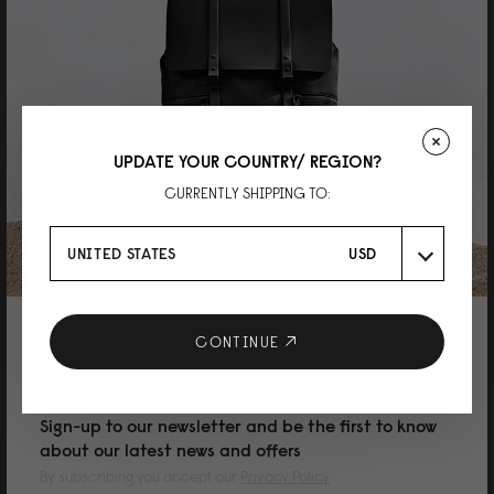
KEN
カメラバッグに最適
Mサイズを購入。ルミックスS9とレンズ２本が綺麗に収まります。防水で軽
量なのでカメラを入れるには最適です。カラーバリエーションにLATTEが出
たら嬉しいですね。
UPDATE YOUR COUNTRY/ REGION?
CURRENTLY SHIPPING TO:
UNITED STATES
USD
Reviewed on:
Spläsh Crossbody Medium
Cloud Cream / Greige
08/07/2026
10% DISCOUNT ON YOUR NEXT
CONTINUE
PURCHASE
Benhamida
Sign-up to our newsletter and be the first to know
about our latest news and offers
Dommage
By subscribing you accept our
Privacy Policy