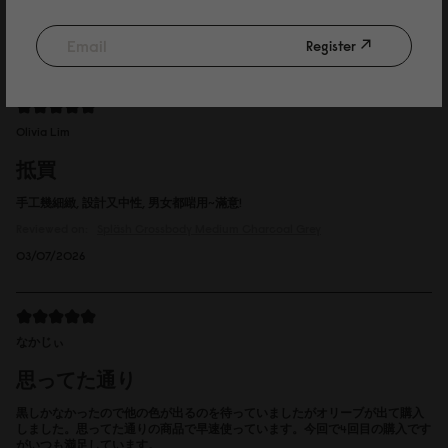
Le produit n'étais pas disponible j'aurais dû attendre un mois mais on m'a
trouver une solution je recommanderais plus tard
Register
04/07/2026
Olivia Lim
抵買
手工幾細緻, 設計又中性, 男女都啱用~滿意!
Reviewed on:
Spläsh Crossbody Medium
Charcoal Grey
03/07/2026
なかじぃ
思ってた通り
黒しかなかったので他の色が出るのを待っていましたがオリーブが出て購入
しました。思ってた通りの商品で早速使っています。今回で4回目の購入です
がいつも満足しています。