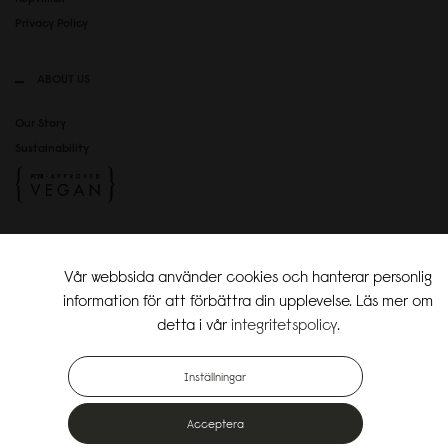
Privacy Policy
ABOUT US
Our Story
Sustainability
SOCIAL MEDIA
Vår webbsida använder cookies och hanterar personlig
Instagram
information för att förbättra din upplevelse. Läs mer om
TikTok
detta i vår
integritetspolicy
.
Copyright Gaston Luga AB. All Rights Reserved.
Inställningar
Acceptera