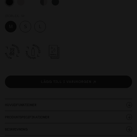
STORLEK:
M
LÄGG TILL I VARUKORGEN
HUVUDFUNKTIONER
PRODUKTSPECIFIKATIONER
BESKRIVNING