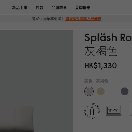
新品上市
包款
品牌故事
夏季優惠
滿 890 港幣享免運｜
購買兩件可享九折優惠
Spläsh Ro
灰褐色
HK$1,33
0
顏色::
灰褐色