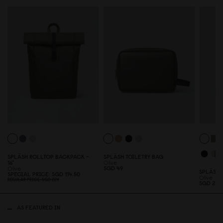
SPLÄSH ROLLTOP BACKPACK -
SPLÄSH TOILETRY BAG
16"
Olive
SGD 49
Olive
SPLÄSH 
SPECIAL PRICE
SGD 114.5
0
Olive
REGULAR PRICE
SGD 229
SGD 2
0
9
AS FEATURED IN