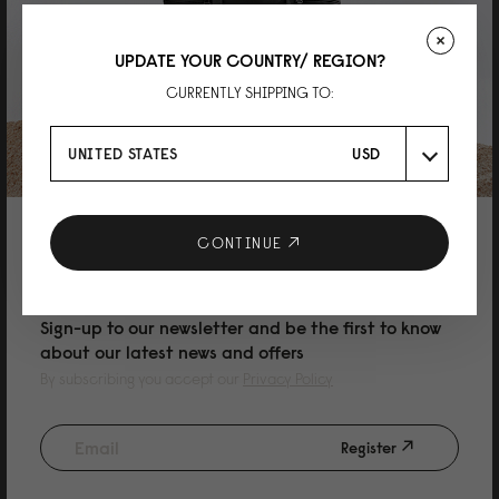
Reviewed on:
Spläsh Crossbody Medium
Cloud Cream / Greige
08/07/2026
UPDATE YOUR COUNTRY/ REGION?
CURRENTLY SHIPPING TO:
Benhamida
UNITED STATES
USD
Dommage
Le produit n'étais pas disponible j'aurais dû attendre un mois mais on m'a
trouver une solution je recommanderais plus tard
10% DISCOUNT ON YOUR NEXT
CONTINUE
Reviewed on:
Spläsh Crossbody Medium
Black
PURCHASE
04/07/2026
Sign-up to our newsletter and be the first to know
about our latest news and offers
By subscribing you accept our
Privacy Policy
Olivia Lim
抵買
Register
手工幾細緻, 設計又中性, 男女都啱用~滿意!
Reviewed on:
Spläsh Crossbody Medium
Charcoal Grey