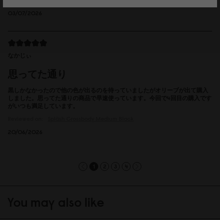
03/07/2026
なかじぃ
思ってた通り
黒しかなかったので他の色が出るのを待っていましたがオリーブが出て購入
しました。思ってた通りの商品で早速使っています。今回で4回目の購入です
がいつも満足しています。
Reviewed on:
Spläsh Crossbody Medium
Black
20/06/2026
1
2
3
4
You may also like