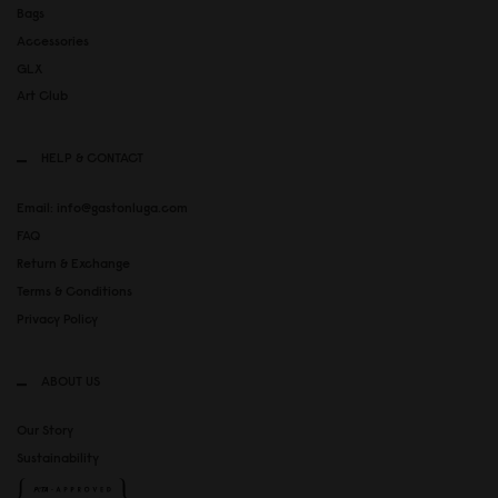
Bags
Accessories
GLX
Art Club
HELP & CONTACT
Email: info@gastonluga.com
FAQ
Return & Exchange
Terms & Conditions
Privacy Policy
ABOUT US
Our Story
Sustainability