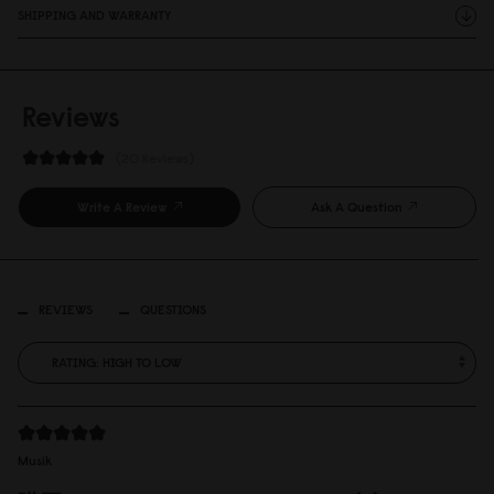
SHIPPING AND WARRANTY
Reviews
20 Reviews
Write A Review
Ask A Question
REVIEWS
QUESTIONS
Musik