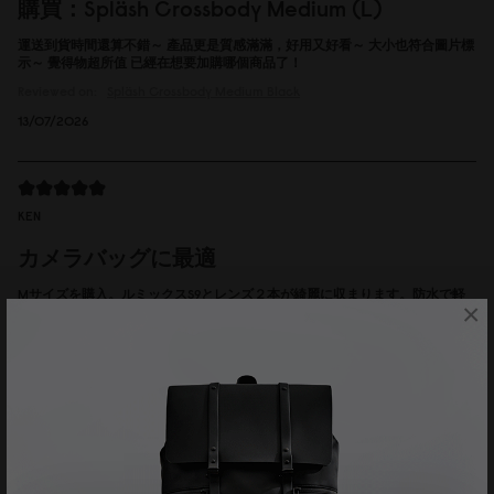
購買：Spläsh Crossbody Medium (L)
運送到貨時間還算不錯～ 產品更是質感滿滿，好用又好看～ 大小也符合圖片標
示～ 覺得物超所值 已經在想要加購哪個商品了！
Reviewed on:
Spläsh Crossbody Medium
Black
13/07/2026
KEN
カメラバッグに最適
Mサイズを購入。ルミックスS9とレンズ２本が綺麗に収まります。防水で軽
×
量なのでカメラを入れるには最適です。カラーバリエーションにLATTEが出
たら嬉しいですね。