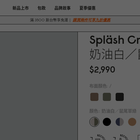
新品上市
包款
品牌故事
夏季優惠
滿 3500 新台幣享免運｜
購買兩件可享九折優惠
Spläsh C
奶油白／
$2,99
0
布面顏色:
/
顏色::
奶油白／鼠尾草綠