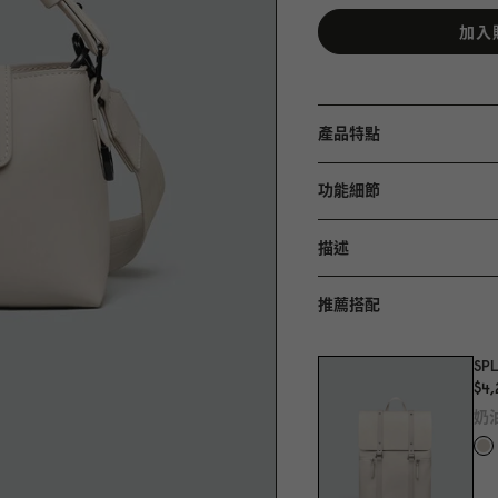
加入
產品特點
功能細節
描述
推薦搭配
SPL
$4,
奶