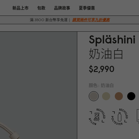
新品上市
包款
品牌故事
夏季優惠
滿 3500 新台幣享免運｜
購買兩件可享九折優惠
Spläshini
奶油白
$2,99
0
顏色::
奶油白