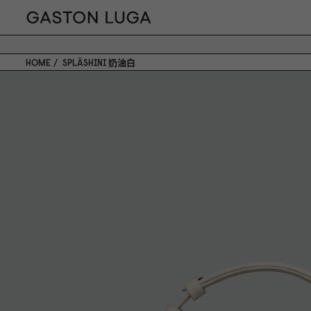
HOME
SPLÄSHINI 奶油白