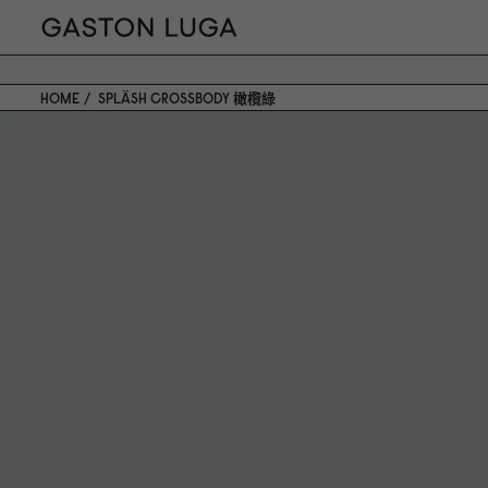
HOME
SPLÄSH CROSSBODY 橄欖綠