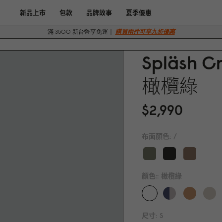
新品上市
包款
品牌故事
夏季優惠
滿 3500 新台幣享免運｜
購買兩件可享九折優惠
Spläsh C
橄欖綠
$2,99
0
布面顏色:
/
顏色::
橄欖綠
尺寸:
S