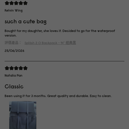
Kelvin Wing
such a cute bag
Bought for my daughter, she loves it. Decided to go for the waterproof
version.
評價產品：
Spläsh 2.0 Backpack - 14"
經典黑
25/06/2026
Natalia Pan
Classic
Been using it for 3 months. Great quality and durable. Easy to clean.