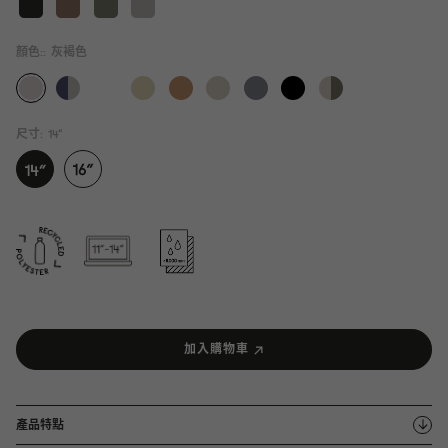
顏色::
灰褐色
尺寸:
14"
加入購物車
產品特點