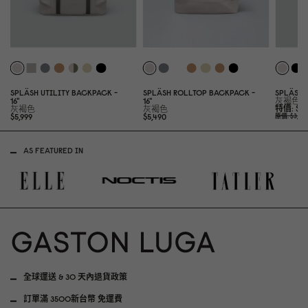
SPLÄSH UTILITY BACKPACK -
SPLÄSH ROLLTOP BACKPACK -
SPLÄSH 
16"
16"
灰褐色
特價
$2
灰褐色
灰褐色
$5,999
$5,49
0
原價
$3,
0
5
AS FEATURED IN
全球運送 & 30 天內退貨政策
訂單滿 3500新台幣 免運費