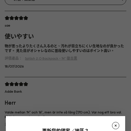
sae
使いやすい
物が思ったよりたくさん入るのと、汚れが目立ちにくい生地なのが良かった
です。 見た目がオシャレなのに普段使いしやすいのはポイント高い。
評價產品：
Spläsh 2.0 Backpack - 14"
復古黑
18/07/2026
Adde Bank
Herr
Valde mellan 14" och 16", men är inte så lång (170 cm). Var nog ett bra val.
Riktigt snygg och användbar.
評價產品：
Spläsh 2.0 Backpack - 14"
復古棕
更新您的國家／地區？