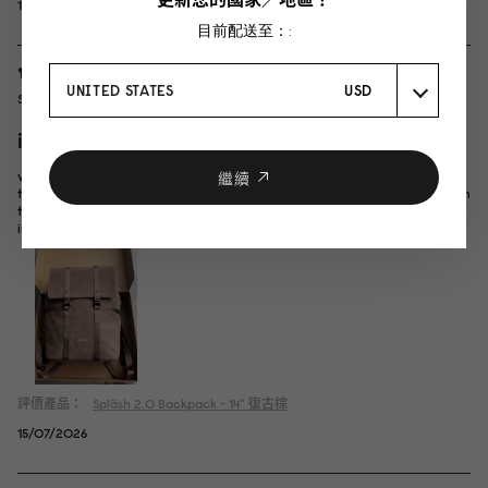
16/07/2026
目前配送至：:
UNITED STATES
USD
Sammy Leung
in love in love in LOVE!
very light and extremely well-made. You can feel the canvas is thick and
繼續
treated, premium feel. Been using this for 2 weeks and I love this more than
the waterproof ones (bought a green one before, it is nice but heavier).
impressive!
評價產品：
Spläsh 2.0 Backpack - 14"
復古棕
15/07/2026