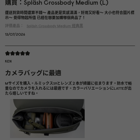
購買：Spläsh Crossbody Medium (L)
運送到貨時間還算不錯～ 產品更是質感滿滿，好用又好看～ 大小也符合圖片標
示～ 覺得物超所值 已經在想要加購哪個商品了！
評價產品：
Spläsh Crossbody Medium
經典黑
13/07/2026
KEN
カメラバッグに最適
Mサイズを購入。ルミックスS9とレンズ２本が綺麗に収まります。防水で軽
量なのでカメラを入れるには最適です。カラーバリエーションにLATTEが出
たら嬉しいですね。