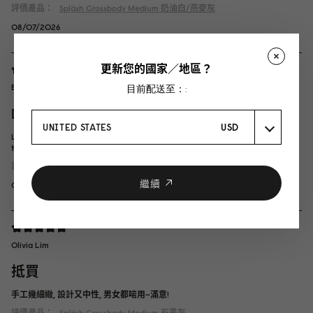
評價產品：
Spläsh Crossbody Medium
奶油白/燕麥灰
08/07/2026
更新您的國家／地區？
Benhamida
目前配送至：:
Dommage
UNITED STATES
USD
Le produit n'étais pas disponible j'aurais dû attendre un mois mais on m'a
trouver une solution je recommanderais plus tard
評價產品：
Spläsh Crossbody Medium
經典黑
繼續
04/07/2026
Olivia Lim
抵買
手工幾細緻, 設計又中性, 男女都啱用~滿意!
評價產品：
Spläsh Crossbody Medium
石墨灰