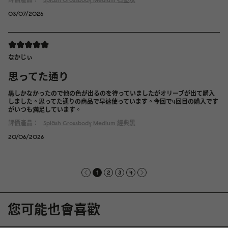
03/07/2026
なかじぃ
思ってた通り
黒しかなかったので他の色が出るのを待っていましたがオリーブが出て購入
しました。思ってた通りの商品で早速使っています。今回で4回目の購入です
がいつも満足しています。
評價產品：
Spläsh Crossbody Medium
經典黑
20/06/2026
1
2
3
4
您可能也會喜歡