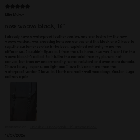
Ellie Mckay
new weave black, 16''
i already have a waterproof leather version, and wanted to try the new
weave version.. was choosing between canvas and this black one (i have to
say...the customer service is the best.. explained patiently to me the
difference.. I couldn't figure out from the site haha..). so yah, I went for the
weave black it's called. So it is like the material from my picture, not
canvas, but from my understanding, water resistant and even more durable.
I have to say.. super super light and I love this one more than the
waterproof version I have. but both are really well made bags, Gaston Luga
delivers again
Reviewed on:
Spläsh 2.0 Backpack - 16"
Weave Black
15/07/2026