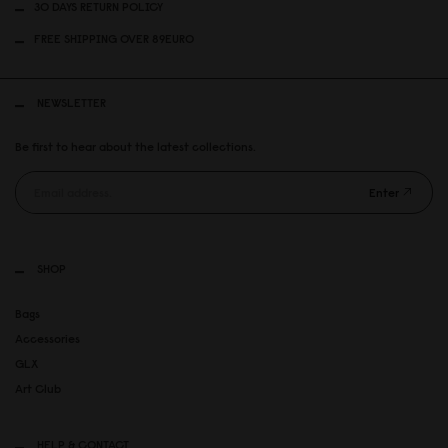
30 DAYS RETURN POLICY
FREE SHIPPING OVER 89EURO
NEWSLETTER
Be first to hear about the latest collections.
Enter
SHOP
Bags
Accessories
GLX
Art Club
HELP & CONTACT