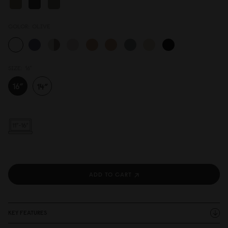
COLOR:
OLIVE
SIZE:
16"
ADD TO CART
KEY FEATURES