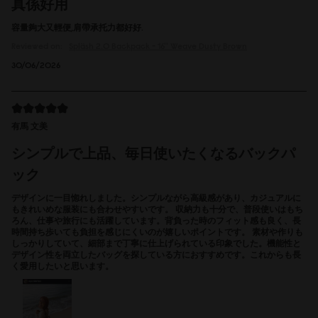
真係好用
容量夠大又輕便,肩帶承托力都好好.
Reviewed on:
Spläsh 2.0 Backpack - 16''
Weave Dusty Brown
30/06/2026
有馬 文美
シンプルで上品、毎日使いたくなるバックパ
ック
デザインに一目惚れしました。シンプルながら高級感があり、カジュアルに
もきれいめな服装にも合わせやすいです。 収納力も十分で、普段使いはもち
ろん、仕事や旅行にも活躍しています。背負った時のフィット感も良く、長
時間持ち歩いても負担を感じにくいのが嬉しいポイントです。 素材や作りも
しっかりしていて、細部まで丁寧に仕上げられている印象でした。機能性と
デザイン性を両立したバッグを探している方におすすめです。これからも長
く愛用したいと思います。