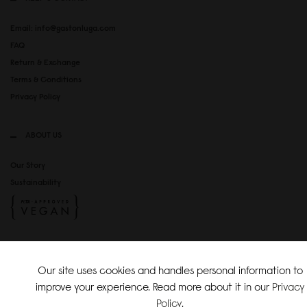
Email: info@gastonluga.com
FAQ
Return & Exchange
Terms & Conditions
Privacy Policy
ABOUT US
Our Story
Sustainability
SOCIAL MEDIA
Our site uses cookies and handles personal information to
Instagram
improve your experience. Read more about it in our
Privacy
TikTok
Policy
.