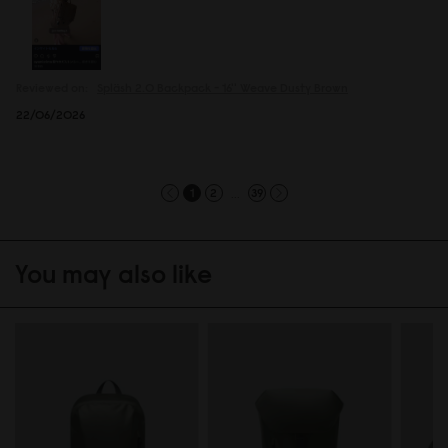
Reviewed on:
Spläsh 2.0 Backpack - 16''
Weave Dusty Brown
22/06/2026
...
1
2
39
You may also like