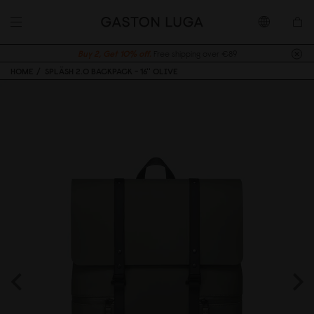
Buy 2, Get 10% off.
Free shipping over €89
HOME
SPLÄSH 2.0 BACKPACK - 16'' OLIVE