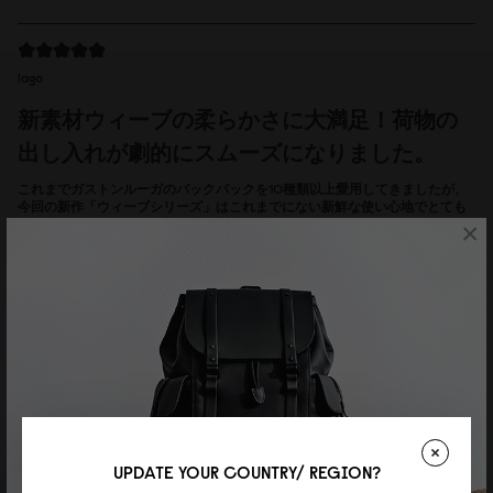
lago
新素材ウィーブの柔らかさに大満足！荷物の
出し入れが劇的にスムーズになりました。
これまでガストンルーガのバックパックを10種類以上愛用してきましたが、
今回の新作「ウィーブシリーズ」はこれまでにない新鮮な使い心地でとても
気に入っています！ スプラッシュといえば艶のある防水ヴィーガンレザーの
×
印象が強いですが、この100%再生コットンを採用したウィーブは、手触り
がとにかくソフトで軽やか。体に優しくフィットしてくれる感覚が心地よい
です。 特に、素材が柔らかくなったことで荷物の出し入れがスムーズになり
ました。 ストラップを緩めると口がガバッと大きく広がるため、16インチの
ノートPCや大きめの荷物も引っかかることなく出し入れできて実用性抜群で
す。 落ち着いたダスティブラウンの色味も上品でどんなコーディネートにも
合わせやすく、これからのおでかけの相棒として大切に使わせていただきま
す。
Reviewed on:
Spläsh 2.0 Backpack - 16''
Weave Dusty Brown
13/07/2026
UPDATE YOUR COUNTRY/ REGION?