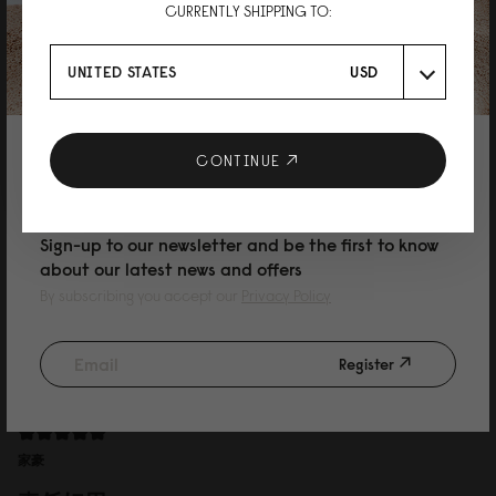
CURRENTLY SHIPPING TO:
Yuu
デザインも収納力も良い！
UNITED STATES
USD
スプラッシュ14を使っていましたが、MacBookを15インチに買い替えたので
16を購入しました。 色はウィーブダスティブラウンで丈夫な素材で、レザー
よりもキズや汚れを気にせず使えて良いです！ 収納力もデザインも満足で
す！
10% DISCOUNT ON YOUR NEXT
CONTINUE
PURCHASE
Sign-up to our newsletter and be the first to know
about our latest news and offers
By subscribing you accept our
Privacy Policy
Reviewed on:
Spläsh 2.0 Backpack - 16''
Weave Dusty Brown
Register
09/07/2026
家豪