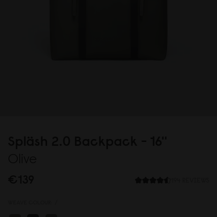
Spläsh 2.
0
Backpack - 16''
Olive
€139
194 REVIEWS
WEAVE COLOUR:
/