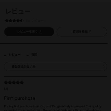
レビュー
32 レビュー
レビューを書く
質問を投稿
レビュー
質問
Lili
First purchase
It’s my first purchase from GL, and I’m genuinely impressed. The quality
exceeded my expectations—the material feels smooth, with no rubbery