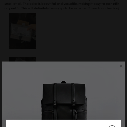
smell at all. The color is beautiful and versatile, making it easy to pair with
any outfit. This will definitely be my go-to brand when I need another bag!
×
レビューを書く製品
Däsh Backpack - 14"（ダッシュバックパック - 14"）
ラテ
23/07/2026