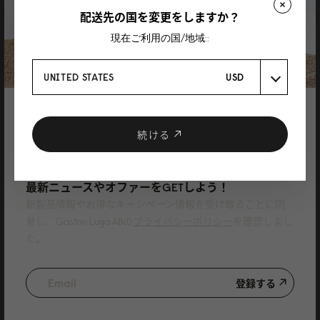
配送先の国を変更をしますか？
K
現在ご利用の国/地域::
Däsh Backpack 13"/14" ブラック
シンプルなデザインに惹かれ購入しました。 大きさもちょうど良く、とても
UNITED STATES
USD
気に入っています。
レビューを書く製品
Däsh Backpack - 14"（ダッシュバックパック - 14"）
ブラック
登録で10%割引
01/10/2025
クーポンプレゼント
続ける
ニュースレターに登録して、
最新ニュースやオファーをGETしよう！
Charmaine
新製品情報やお得なキャンペーン情報を受け取ることに同
ダッシュ バックパック 13/14 トープ
意し、Gaston Luga ABの
プライバシーポリシー
を確認しまし
た。
良質
Autotranslated, view original content
レビューを書く製品
登録する
Däsh Backpack - 14"（ダッシュバックパック - 14"）
トープ
13/09/2025