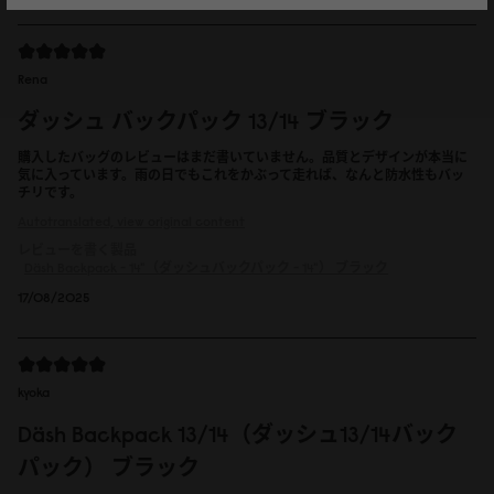
Rena
ダッシュ バックパック 13/14 ブラック
購入したバッグのレビューはまだ書いていません。品質とデザインが本当に
気に入っています。雨の日でもこれをかぶって走れば、なんと防水性もバッ
チリです。
Autotranslated, view original content
レビューを書く製品
Däsh Backpack - 14"（ダッシュバックパック - 14"）
ブラック
17/08/2025
kyoka
Däsh Backpack 13/14（ダッシュ13/14バック
パック） ブラック