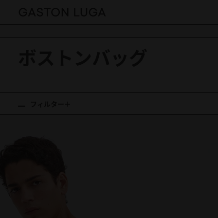
ボストンバッグ
フィルター＋