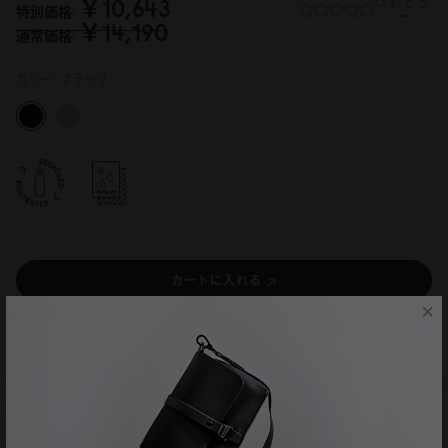
￥1
0
,643
0 レビュ
特別価格
ー
￥14,19
0
通常価格
カラー:
ブラック
カートに入れる
×
主な機能
製品仕様
製品説明