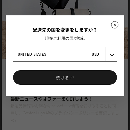
送料と製品保証
配送先の国を変更をしますか？
レビュー
現在ご利用の国/地域::
0 レビュー
UNITED STATES
USD
レビューを書く
質問を投稿
登録で10%割引
クーポンプレゼント
続ける
レビュー
質問
ニュースレターに登録して、
最新ニュースやオファーをGETしよう！
Be the first to write a review
新製品情報やお得なキャンペーン情報を受け取ることに同
意し、Gaston Luga ABの
プライバシーポリシー
を確認しまし
た。
あなたにおすすめの商品