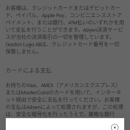
お客様は、クレジットカードまたはデビットカー
ド、ペイパル、Apple Pay、コンビニエンスストア
ペイメント、または銀行、ATM払いのいずれかを用
いて支払を行うことができます。Adyen決済サービ
スが当社の決済取引の一切を管理しています。
Gaston Luga ABは、クレジットカード番号を一切
保管しません。
カードによる支払
お持ちのVisa、AMEX（アメリカンエクスプレス）
またはMasterCardのカードを用いて、インターネ
ット経由で安全に支払を行ってください。お客様
の支払はAdyenによって処理されますが、この処理
は、安全な暗号化を行ったうえで、厳格な銀行
（決済）業務の基準に則って実行されます。お客
様のカードの詳細事項は銀行に直接送信されるた