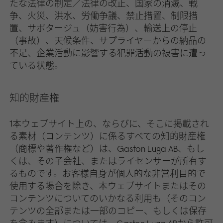
たな法律の制定／法律の改正、国家の消滅、戦
争、火災、洪水、労働争議、禁止措置、制限措
置、サボタージュ（妨害行為）、輸送上の停止
（事故）、天候条件、サプライヤーからの納品の
不足、企業活動に影響する犯罪活動の被害に遭っ
ている状態。
知的財産権
1本ウェブサイト上の、ならびに、そこに掲載され
る素材（コンテンツ）に係るすべての知的財産権
（商標や著作権など）は、Gaston Luga AB、もし
くは、その子会社、またはライセンサーが所有す
るものです。お客様自身が個人的な非営利目的で
使用する場合を除き、本ウェブサイトまたはその
コンテンツについてのいかなる利用も（そのコン
テンツの全部または一部のコピー、もしくは保存