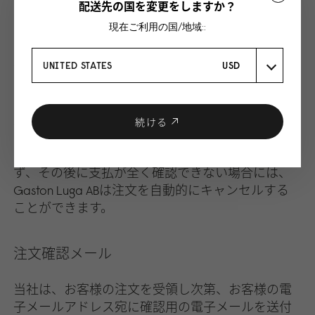
配送先の国を変更をしますか？
め、お客様の銀行以外のいかなる人もこれを読ん
現在ご利用の国/地域::
だり、これにアクセスすることができません。カ
ードでの支払にあたり、Gaston Luga ABが追加の料
UNITED STATES
USD
金を請求することはありませんが、ご利用カード
によっては追加料金の請求が発生する場合があり
ます。クレジットカード／デビットカードによる
支払に際しては、カード取引（トランザクショ
続ける
ン）が承認され次第すぐに、初期条件が適用され
ます。お客様の注文が送信されたにもかかわら
ず、その後に支払が全く確認できない場合には、
Gaston Luga ABは注文を自動的にキャンセルする
ことができます。
注文確認メール
当社は、お客様の注文を受領し次第、お客様の電
子メールアドレス宛に確認用の電子メールを送付