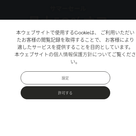
サマーセール
最大50%オフ
本ウェブサイトで使用するCookieは、 ご利用いただい
たお客様の閲覧記録を取得することで、 お客様により
↗
セールをチェック
適したサービスを提供することを目的としています。
本ウェブサイトの
個人情報保護方針
についてご覧くださ
↗
新作をチェック
い。
設定
許可する
人気商品
アーバンアウトドア向けのサステナブルな素材で作られたバッグ