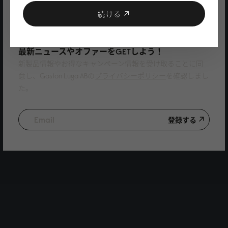
登録で10%割引
クーポンプレゼント
続ける
ニュースレターに登録して、
最新ニュースやオファーをGETしよう！
新製品情報やお得なキャンペーン情報を受け取ることに同
意し、Gaston Luga ABの
プライバシーポリシー
を確認しまし
た。
登録する