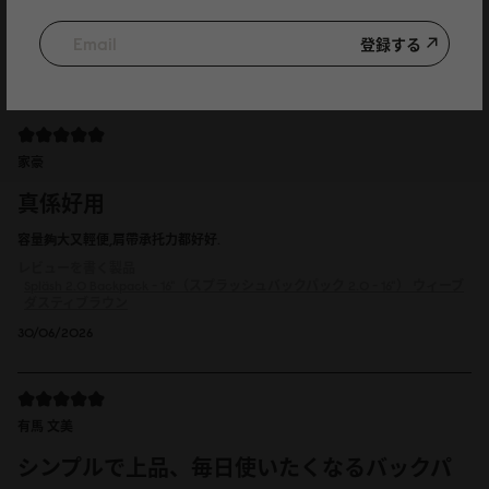
レビューを書く製品
Spläsh 2.0 Backpack - 16"（スプラッシュバックパック 2.0 - 16"）
ウィーブ
ダスティブラウン
登録する
09/07/2026
家豪
真係好用
容量夠大又輕便,肩帶承托力都好好.
レビューを書く製品
Spläsh 2.0 Backpack - 16"（スプラッシュバックパック 2.0 - 16"）
ウィーブ
ダスティブラウン
30/06/2026
有馬 文美
シンプルで上品、毎日使いたくなるバックパ