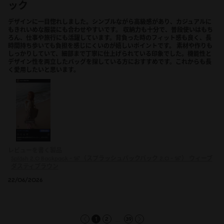
ック
デザインに一目惚れしました。シンプルながら高級感があり、カジュアルに
もきれいめな服装にも合わせやすいです。 収納力も十分で、普段使いはもち
ろん、仕事や旅行にも活躍しています。背負った時のフィット感も良く、長
時間持ち歩いても負担を感じにくいのが嬉しいポイントです。 素材や作りも
しっかりしていて、細部まで丁寧に仕上げられている印象でした。機能性と
デザイン性を両立したバッグを探している方におすすめです。これからも長
く愛用したいと思います。
レビューを書く製品
Spläsh 2.0 Backpack - 16"（スプラッシュバックパック 2.0 - 16"）
ウィーブ
ダスティブラウン
22/06/2026
...
1
2
39