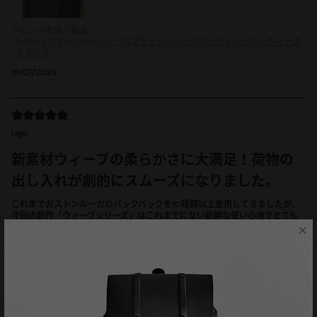
レビューを書く製品
Spläsh 2.0 Backpack - 16"（スプラッシュバックパック 2.0 - 16"）
ウィーブ
ブラック
15/07/2026
lago
新素材ウィーブの柔らかさに大満足！荷物の
出し入れが劇的にスムーズになりました。
これまでガストンルーガのバックパックを10種類以上愛用してきましたが、
今回の新作「ウィーブシリーズ」はこれまでにない新鮮な使い心地でとても
×
気に入っています！ スプラッシュといえば艶のある防水ヴィーガンレザーの
印象が強いですが、この100%再生コットンを採用したウィーブは、手触りが
とにかくソフトで軽やか。体に優しくフィットしてくれる感覚が心地よいで
す。 特に、素材が柔らかくなったことで荷物の出し入れがスムーズになりま
した。 ストラップを緩めると口がガバッと大きく広がるため、16インチのノ
ートPCや大きめの荷物も引っかかることなく出し入れできて実用性抜群で
す。 落ち着いたダスティブラウンの色味も上品でどんなコーディネートにも
合わせやすく、これからのおでかけの相棒として大切に使わせていただきま