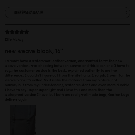
Ellie Mckay
new weave black, 16''
i already have a waterproof leather version, and wanted to try the new
weave version.. was choosing between canvas and this black one (i have to
say...the customer service is the best.. explained patiently to me the
difference.. I couldn't figure out from the site haha..). so yah, I went for the
weave black it's called. So it is like the material from my picture, not
canvas, but from my understanding, water resistant and even more durable.
I have to say.. super super light and I love this one more than the
waterproof version I have. but both are really well made bags, Gaston Luga
delivers again