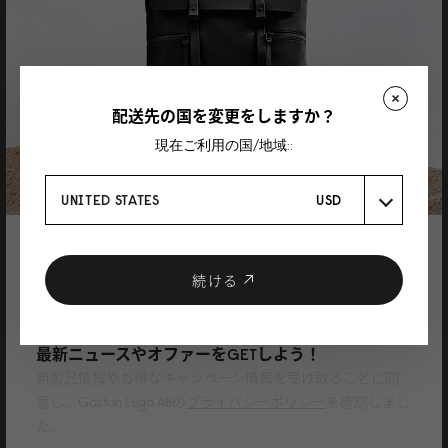
す。
レビューを書く製品
Spläsh 2.0 Backpack - 16"（スプラッシュバックパック 2.0 - 16"）
ウィーブ
ダスティブラウン
13/07/2026
配送先の国を変更をしますか？
現在ご利用の国/地域::
Yuu
UNITED STATES
USD
デザインも収納力も良い！
スプラッシュ14を使っていましたが、MacBookを15インチに買い替えたので
登録で10%割引
16を購入しました。 色はウィーブダスティブラウンで丈夫な素材で、レザー
よりもキズや汚れを気にせず使えて良いです！ 収納力もデザインも満足で
クーポンプレゼント
続ける
す！
ニュースレターに登録して、
最新ニュースやオファーをGETしよう！
新製品情報やお得なキャンペーン情報を受け取ることに同
意し、Gaston Luga ABの
プライバシーポリシー
を確認しまし
た。