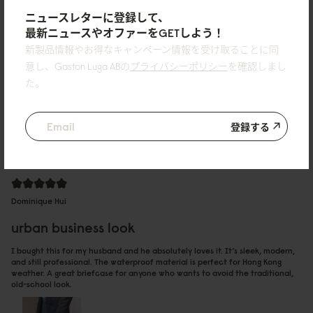
08/04/2026
ニュースレターに登録して、
最新ニュースやオファーをGETしよう！
新製品情報やお得なキャンペーン情報を受け取ることに同
Elsie
意し、Gaston Luga ABの
プライバシーポリシー
を確認しまし
た。
My husband loves it
Second time buying this brand. It did not disappoint. Cooperate yet stylish.
We went for black.
登録する
06/04/2026
Dominique Hui
urban business look
I bought this for my husband and he absolutely loves it. It’s sleek, modern,
and still professional. The waterproof material is perfect for Hong Kong
weather. A great briefcase for anyone who wants to avoid the traditional,
old-school look.