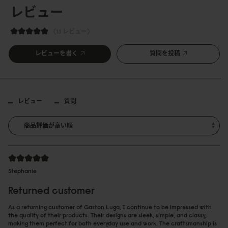
レビュー
13 レビュー
レビューを書く
質問を投稿
レビュー
質問
Stephanie
Returned customer
As a returning customer of Gaston Luga, I continue to be impressed with
the quality of their products. Their designs are sleek, simple, and classy,
making them perfect for both everyday use and work. The craftsmanship is