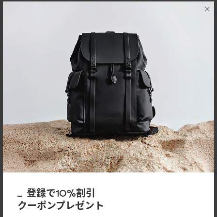
excellent, and the pricing is very reasonable for the quality you receive. I’m
×
happy with my purchase once again and would definitely recommend
Gaston Luga to anyone looking for stylish and functional bags.
22/07/2026
Angela Wong
容量勁大
可以放好多嘢,laptop,水樽. 文件通通冇問題..日常返工用非常好用.
28/06/2026
丞潔
酷又實用.
登録で10%割引
看留言好像很多男生購買,本來怕會太大,完全不會! 尺寸完美,我喜歡背帶調低然
クーポンプレゼント
後肩背,配牛仔褲非常時尚帥氣, 大推!