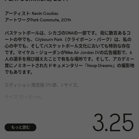
アーティスト: Kevin Couliau
アートワークPark Commute, 2014
バスケットボールは、シカゴのDNAの一部です。 街に数百あるコ
ートの中でも、Clybourn Park（クライボーン・パーク）は、私の
心の中でも、そしてバスケットボール文化においても特別な存在
です。マイケル・ジョーダンがNike Air Jordan IVの広告撮影で、6
人の選手を飛び越えたことで有名な場所です。そして、アカデミー
賞にノミネートされたドキュメンタリー『Hoop Dreams』の撮影地
でもあります。
エディション 限定版 175 部、3 サイズ。
サイズ 70 x 50 cm。
媒体 酸およびリグニンを含まない 310 gsm Hahnemühle Photo
3.25
Rag® Bright White にアーカイブ顔料プリント。ISO 9706 美術館品
質で、最高の経年耐久性を実現
もっと読む
仕上げ 右下隅に番号