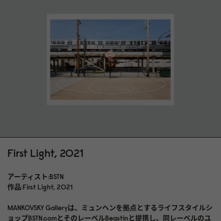
真正性証明書 アーティストの手書きサイン入り真正性証明書が付
属
額装 額装は付属しません。スウェーデンのお客様限定で額装サー
ビスを提供しています。ガラスの額装は壊れやすいため、海外へ
の発送はできません。詳細についてはお問い合わせください。
発送 各ファインアートプリントはお客様のご要望に応じて特別に
製作されます。発送までに最大 14 日ほどかかります
発売日 2024 年 6 月 17 日
First Light, 2021
アーティスト:BSTN
作品:First Light, 2021
MANKOVSKY Galleryは、ミュンヘンを拠点とするライフスタイルシ
ョップBSTN.comとそのレーベルBeastinと提携し、同レーベルのユ