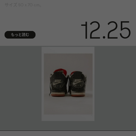
サイズ 50 x 70 cm。
媒体 酸およびリグニンを含まない 310 gsm Hahnemühle Photo
12.25
Rag® Bright White にアーカイブ顔料プリント。ISO 9706 美術館品
質で、最高の経年耐久性を実現
もっと読む
仕上げ 右下隅に番号
真正性証明書 アーティストの手書きサイン入り真正性証明書が付
属
額装 額装は付属しません。スウェーデンのお客様限定で額装サー
ビスを提供しています。ガラスの額装は壊れやすいため、海外へ
の発送はできません。詳細についてはお問い合わせください。
発送 各ファインアートプリントはお客様のご要望に応じて特別に
製作されます。発送までに最大 14 日ほどかかります