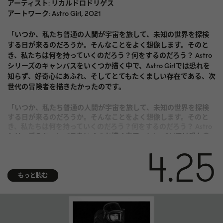
アーティスト: リカルドロドリゲス
アートワーク: Astro Girl, 2021
「いつか、私たち普通の人間が宇宙を旅して、未知の世界を探検
する日が来るのだろうか。そんなことをよく想像します。そのと
き、私たちは何を持っていくのだろう？何をするのだろう？ Astro
シリーズのキャンバスをいくつか描く中で、Astro Girlでは恐れを
知らず、好奇心にあふれ、そしてとてもたくましい存在である、次
世代の冒険者を描きたかったのです。
「いつか、私たち普通の人間が宇宙を旅して、未知の世界を探検
する日が来るのだろうか。そんなことをよく想像します。そのと
き、私たちは何を持っていくのだろう？何をするのだろう？ Astro
シリーズのキャンバスをいくつか描く中で、Astro Girlでは恐れを
知らず、好奇心にあふれ、そしてとてもたくましい存在である、次
4.25
世代の冒険者を描きたかったのです。 モデルになったのは、私の
小さないとこです。彼女は未来への道を切り拓いていくでしょう。
私が見ることのない世界を探検し、私が会うことのない未知の存
もっと読む
在と出会い、私よりもずっと近くから太陽を眺めるかもしれませ
ん。彼女はやがて成長し、大人になっていくでしょう。で も、
Astro Girlの中では、いつまでも無邪気な子供のまま。誰も歩いた
ことのない道を、これからも探検し続けるのです。」