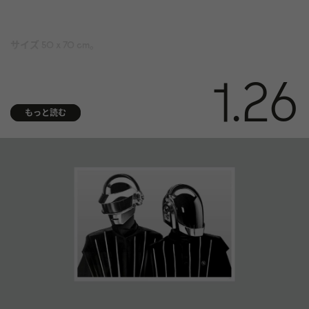
サイズ 50 x 70 cm。
媒体 酸およびリグニンを含まない 310 gsm Hahnemühle Photo
1.26
Rag® Bright White にアーカイブ顔料プリント。ISO 9706 美術館品
質で、最高の経年耐久性を実現
もっと読む
仕上げ 右下隅に番号
真正性証明書 アーティストの手書きサイン入り真正性証明書が付
属
額装 額装は付属しません。スウェーデンのお客様限定で額装サー
ビスを提供しています。ガラスの額装は壊れやすいため、海外へ
の発送はできません。詳細についてはお問い合わせください。
発送 各ファインアートプリントはお客様のご要望に応じて特別に
製作されます。発送までに最大 14 日ほどかかります