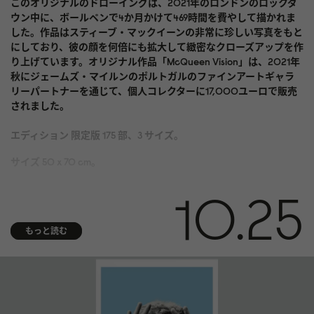
このオリジナルのドローイングは、2021年のロンドンのロックダ
ウン中に、ボールペンで4か月かけて469時間を費やして描かれま
した。作品はスティーブ・マックイーンの非常に珍しい写真をもと
にしており、彼の顔を何倍にも拡大して緻密なクローズアップを作
り上げています。オリジナル作品「McQueen Vision」は、2021年
秋にジェームズ・マイルンのポルトガルのファインアートギャラ
リーパートナーを通じて、個人コレクターに17,000ユーロで販売
されました。
エディション 限定版 175 部、3 サイズ。
サイズ 50 x 70 cm。
媒体 酸およびリグニンを含まない 310 gsm Hahnemühle Photo
10.25
Rag® Bright White にアーカイブ顔料プリント。ISO 9706 美術館品
質で、最高の経年耐久性を実現
もっと読む
仕上げ 右下隅に番号
真正性証明書 アーティストの手書きサイン入り真正性証明書が付
属
額装 額装は付属しません。スウェーデンのお客様限定で額装サー