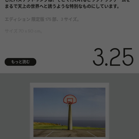
まるで天上の世界へと誘うような特別なものにしています。
エディション 限定版 175 部、3 サイズ。
サイズ 70 x 50 cm。
媒体 酸およびリグニンを含まない 310 gsm Hahnemühle Photo
3.25
Rag® Bright White にアーカイブ顔料プリント。ISO 9706 美術館品
質で、最高の経年耐久性を実現
もっと読む
仕上げ 右下隅に番号
真正性証明書 アーティストの手書きサイン入り真正性証明書が付
属
額装 額装は付属しません。スウェーデンのお客様限定で額装サー
ビスを提供しています。ガラスの額装は壊れやすいため、海外へ
の発送はできません。詳細についてはお問い合わせください。
発送 各ファインアートプリントはお客様のご要望に応じて特別に
製作されます。発送までに最大 14 日ほどかかります
発売日 2024 年 6 月 17 日