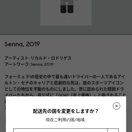
Senna, 2019
アーティスト: リカルド・ロドリゲス
アートワーク: Senna, 2019
フォーミュラ1の歴史の中で最も速いドライバーの一人であるアイ
ルトン・セナのキャリアと悲劇的な死は、彼のスポーツアイコン
としての地位を不動のものにしました。世に認められた精鋭ドラ
イバーたちから、非公式に「GOAT（史上最強）」と称されること
は、セナのレガシーがその時代の真のレジェンドであることを、
さらに確かなものにし続けています。
配送先の国を変更をしますか？
現在ご利用の国/地域::
エディション 限定版 175 部、3 サイズ。
サイズ 70 x 100 cm。