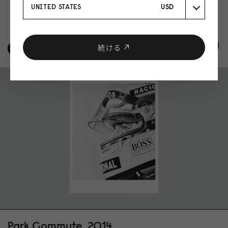
UNITED STATES
USD
媒体 酸およびリグニンを含まない 310 gsm Hahnemühle Photo
8.25
Rag® Bright White にアーカイブ顔料プリント。ISO 9706 美術館品
質で、最高の経年耐久性を実現
続ける
もっと読む
仕上げ 右下隅に番号
真正性証明書 アーティストの手書きサイン入り真正性証明書が付
属
額装 額装は付属しません。スウェーデンのお客様限定で額装サー
ビスを提供しています。ガラスの額装は壊れやすいため、海外へ
の発送はできません。詳細についてはお問い合わせください。
発送 各ファインアートプリントはお客様のご要望に応じて特別に
製作されます。発送までに最大 14 日ほどかかります
Park Commute, 2014