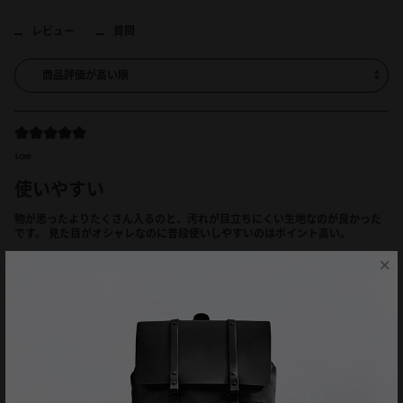
レビュー
質問
sae
使いやすい
物が思ったよりたくさん入るのと、汚れが目立ちにくい生地なのが良かった
です。 見た目がオシャレなのに普段使いしやすいのはポイント高い。
×
レビューを書く製品
Spläsh 2.0 Backpack - 14"（スプラッシュ2.0バックパック - 14"）
ウィーブ
ブラック
18/07/2026
Adde Bank