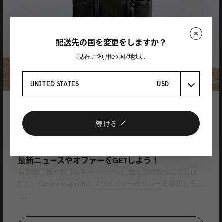
Herr
Valde mellan 14" och 16", men är inte så lång (170 cm). Var nog ett bra val.
Riktigt snygg och användbar.
配送先の国を変更をしますか？
レビューを書く製品
Spläsh 2.0 Backpack - 14"（スプラッシュ2.0バックパック - 14"）
ウィーブ
現在ご利用の国/地域::
ダスティブラウン
16/07/2026
UNITED STATES
USD
登録で10%割引
Sammy Leung
クーポンプレゼント
続ける
in love in love in LOVE!
ニュースレターに登録して、
very light and extremely well-made. You can feel the canvas is thick and
最新ニュースやオファーをGETしよう！
treated, premium feel. Been using this for 2 weeks and I love this more than
the waterproof ones (bought a green one before, it is nice but heavier).
新製品情報やお得なキャンペーン情報を受け取ることに同
impressive!
意し、Gaston Luga ABの
プライバシーポリシー
を確認しまし
た。