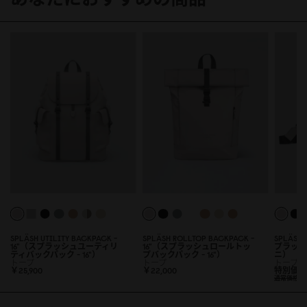
SPLÄSH UTILITY BACKPACK -
SPLÄSH ROLLTOP BACKPACK -
SPLÄSH
16"（スプラッシュユーティリ
16"（スプラッシュロールトッ
プラッ
ティバックパック - 16"）
プバックパック - 16"）
ニ）
トープ
トープ
トープ
￥25,9
0
0
￥22,
0
0
0
特別価
通常価格
￥