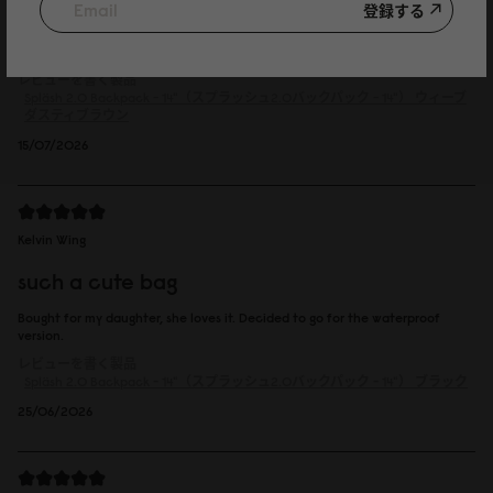
登録する
レビューを書く製品
Spläsh 2.0 Backpack - 14"（スプラッシュ2.0バックパック - 14"）
ウィーブ
ダスティブラウン
15/07/2026
Kelvin Wing
such a cute bag
Bought for my daughter, she loves it. Decided to go for the waterproof
version.
レビューを書く製品
Spläsh 2.0 Backpack - 14"（スプラッシュ2.0バックパック - 14"）
ブラック
25/06/2026