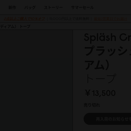
新作
バッグ
ストーリー
サマーセール
2点以上ご購入で10％オフ
｜15,000円以上で送料無料｜
最短2営業日でお届け
ィミディアム） トープ
Spläsh 
プラッシ
アム）
トープ
￥13,5
0
0
売り切れ
再入荷のお知らせ