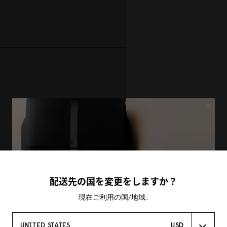
×
配送先の国を変更をしますか？
現在ご利用の国/地域::
UNITED STATES
USD