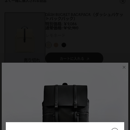
よく一緒に購入される商品
DÄSH BUCKET BACKPACK（ダッシュバケッ
トバックパック）
特別価格
￥9,
0
86
通常価格
￥12,98
0
レモネード
カートに入れる
売り切れ
×
DÄSH WEEKENDER 2.0 - SMALL（ダッシュウ
ィークエンダー 2.0 - S）
￥14,1
0
0
トープ
カートに入れる