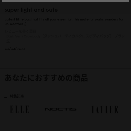
super light and cute
cutest little bag that fits all your essential. this material works wonders for
UK weather ;)
レビューを書く製品
Däsh Verti Crossbody（ダッシュバーティカルクロスボディバッグ）
ブラッ
ク
06/03/2026
あなたにおすすめの商品
特集記事