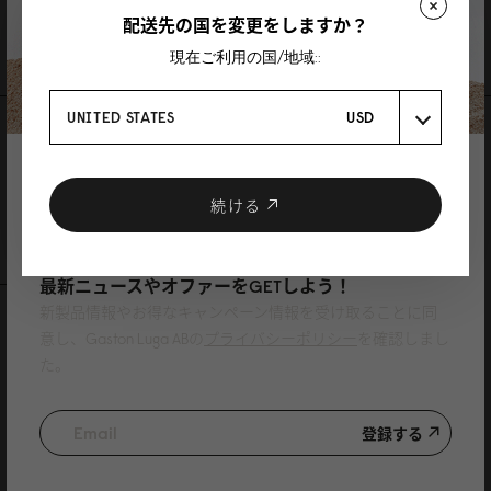
配送先の国を変更をしますか？
送料と製品保証
現在ご利用の国/地域::
UNITED STATES
USD
レビュー
登録で10%割引
1 レビュー
クーポンプレゼント
続ける
レビューを書く
質問を投稿
ニュースレターに登録して、
最新ニュースやオファーをGETしよう！
新製品情報やお得なキャンペーン情報を受け取ることに同
レビュー
質問
意し、Gaston Luga ABの
プライバシーポリシー
を確認しまし
た。
登録する
Matilda