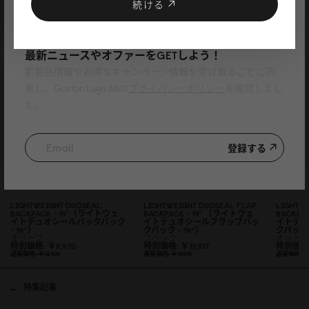
クーポンプレゼント
続ける
ニュースレターに登録して、
最新ニュースやオファーをGETしよう！
新製品情報やお得なキャンペーン情報を受け取ることに同
意し、Gaston Luga ABの
プライバシーポリシー
を確認しまし
た。
登録する
LIGHTWEIGHT DUOSEAL
LIGHTWEIGHT DUOSEAL FLAP
LIGHTW
BACKPACK - 14"（ライトウェ
BACKPACK - 14" （ライトウェ
BACKPA
イトデュオシールバックパック
イトデュオシールフラップバッ
イトデ
- 14”）
クパック - 14”）
クパック -
オリーブ
ブラック
オリーブ
特別価格
￥8,47
0
特別価格
￥13,937
特別価
通常価格
￥12,1
0
0
通常価格
￥19,91
0
通常価格
￥
特集記事