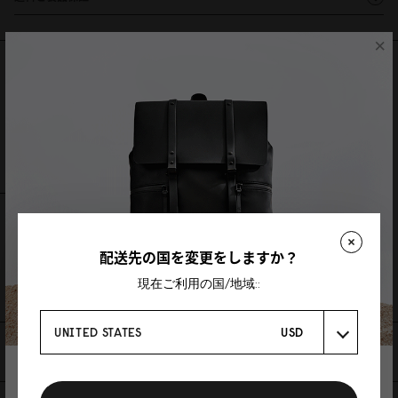
×
レビュー
0 レビュー
レビューを書く
質問を投稿
レビュー
質問
配送先の国を変更をしますか？
Be the first to write a review
現在ご利用の国/地域::
UNITED STATES
USD
あなたにおすすめの商品
登録で10%割引