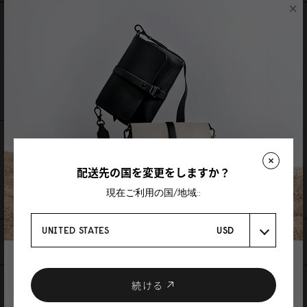
×
レビュー
0 レビュー
レビューを書く
質問を投稿
レビュー
質問
配送先の国を変更をしますか？
Be the first to write a review
現在ご利用の国/地域::
UNITED STATES
USD
あなたにおすすめの商品
登録で10%割引
クーポンプレゼント
続ける