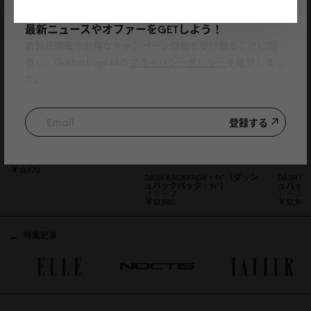
ニュースレターに登録して、
最新ニュースやオファーをGETしよう！
新製品情報やお得なキャンペーン情報を受け取ることに同
意し、Gaston Luga ABの
プライバシーポリシー
を確認しまし
た。
登録する
DÄSH BACKPACK - 16"（ダッシ
ュバックパック - 16"）
ブラック
￥13,97
0
DÄSH BACKPACK - 14"（ダッシ
DÄSH B
ュバックパック - 14"）
ュバックパ
オリーブ
トープ
￥12,98
0
￥12,98
0
特集記事