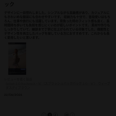
ック
デザインに一目惚れしました。シンプルながら高級感があり、カジュアルに
もきれいめな服装にも合わせやすいです。 収納力も十分で、普段使いはもち
ろん、仕事や旅行にも活躍しています。背負った時のフィット感も良く、長
時間持ち歩いても負担を感じにくいのが嬉しいポイントです。 素材や作りも
しっかりしていて、細部まで丁寧に仕上げられている印象でした。機能性と
デザイン性を両立したバッグを探している方におすすめです。これからも長
く愛用したいと思います。
レビューを書く製品
Spläsh 2.0 Backpack - 16"（スプラッシュバックパック 2.0 - 16"）
ウィーブ
ダスティブラウン
22/06/2026
...
1
2
39