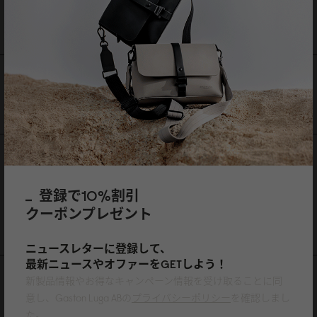
ティバックパック - 16"）
SPLÄSH CROSSBODY BAG（ス
SPLÄSH 
クラウドクリーム＆セージ
プラッシュクロスボディバッ
14"（ス
￥25,9
0
0
グ）
ック - 1
クラウドクリーム＆セージ
クラウ
￥12,1
0
0
￥19,8
0
0
特集記事
登録で10%割引
15,000円以上のご購入で送料無料
クーポンプレゼント
30日間返品対応
ニュースレターに登録して、
最新ニュースやオファーをGETしよう！
ニュースレター
新製品情報やお得なキャンペーン情報を受け取ることに同
意し、Gaston Luga ABの
プライバシーポリシー
を確認しまし
最新コレクションの情報をいち早くお届けします。
た。