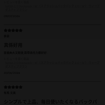
レビューを書く製品
Spläsh 2.0 Backpack - 16"（スプラッシュバックパック 2.0 - 16"）
ウィーブ
ダスティブラウン
09/07/2026
家豪
真係好用
容量夠大又輕便,肩帶承托力都好好.
レビューを書く製品
Spläsh 2.0 Backpack - 16"（スプラッシュバックパック 2.0 - 16"）
ウィーブ
ダスティブラウン
30/06/2026
有馬 文美
シンプルで上品、毎日使いたくなるバックパ