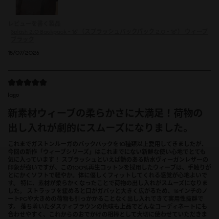
レビューを書く製品
Spläsh 2.0 Backpack - 16"（スプラッシュバックパック 2.0 - 16"）
ウィーブ
ブラック
15/07/2026
lago
新素材ウィーブの柔らかさに大満足！荷物の
出し入れが劇的にスムーズになりました。
これまでガストンルーガのバックパックを10種類以上愛用してきましたが、
今回の新作「ウィーブシリーズ」はこれまでにない新鮮な使い心地でとても
気に入っています！ スプラッシュといえば艶のある防水ヴィーガンレザーの
印象が強いですが、この100%再生コットンを採用したウィーブは、手触りが
とにかくソフトで軽やか。体に優しくフィットしてくれる感覚が心地よいで
す。 特に、素材が柔らかくなったことで荷物の出し入れがスムーズになりま
した。 ストラップを緩めると口がガバッと大きく広がるため、16インチのノ
ートPCや大きめの荷物も引っかかることなく出し入れできて実用性抜群で
す。 落ち着いたダスティブラウンの色味も上品でどんなコーディネートにも
合わせやすく、これからのおでかけの相棒として大切に使わせていただきま