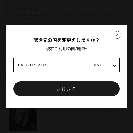
す。
レビューを書く製品
Spläsh 2.0 Backpack - 16"（スプラッシュバックパック 2.0 - 16"）
ウィーブ
ダスティブラウン
13/07/2026
配送先の国を変更をしますか？
現在ご利用の国/地域::
Yuu
デザインも収納力も良い！
UNITED STATES
USD
スプラッシュ14を使っていましたが、MacBookを15インチに買い替えたので
16を購入しました。 色はウィーブダスティブラウンで丈夫な素材で、レザー
よりもキズや汚れを気にせず使えて良いです！ 収納力もデザインも満足で
す！
続ける