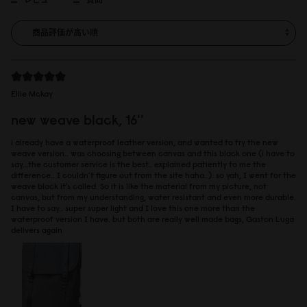
Ellie Mckay
new weave black, 16''
i already have a waterproof leather version, and wanted to try the new
weave version.. was choosing between canvas and this black one (i have to
say...the customer service is the best.. explained patiently to me the
difference.. I couldn't figure out from the site haha..). so yah, I went for the
weave black it's called. So it is like the material from my picture, not
canvas, but from my understanding, water resistant and even more durable.
I have to say.. super super light and I love this one more than the
waterproof version I have. but both are really well made bags, Gaston Luga
delivers again