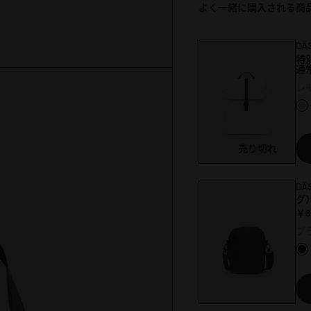
よく一緒に購入される商
DÄ
特
通
レ
売り切れ
DÄ
グ
￥8
ブ