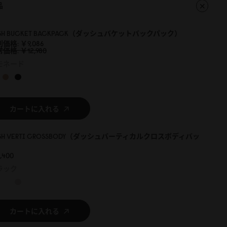
品
SH BUCKET BACKPACK（ダッシュバケットバックパック）
別価格
￥9,
0
86
常価格
￥12,98
0
モネード
カートに入れる
SH VERTI CROSSBODY（ダッシュバーティカルクロスボディバッ
）
,4
0
0
ラック
カートに入れる