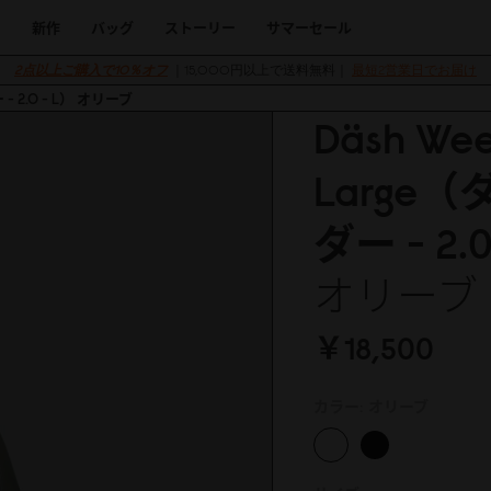
新作
バッグ
ストーリー
サマーセール
2点以上ご購入で10％オフ
｜15,000円以上で送料無料｜
最短2営業日でお届け
- 2.0 - L） オリーブ
Däsh Wee
Large
ダー - 2.
オリーブ
￥18,5
0
0
カラー:
オリーブ