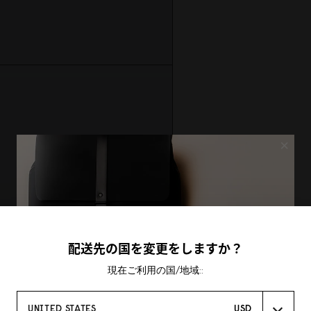
×
配送先の国を変更をしますか？
現在ご利用の国/地域::
UNITED STATES
USD