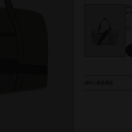
DÄ
￥14
ト
送料と製品保証