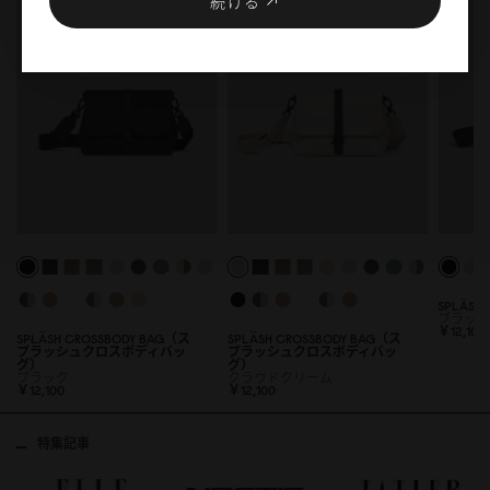
続ける
SPLÄS
ブラッ
￥12,1
0
0
SPLÄSH CROSSBODY BAG（ス
SPLÄSH CROSSBODY BAG（ス
プラッシュクロスボディバッ
プラッシュクロスボディバッ
グ）
グ）
ブラック
クラウドクリーム
￥12,1
0
0
￥12,1
0
0
特集記事