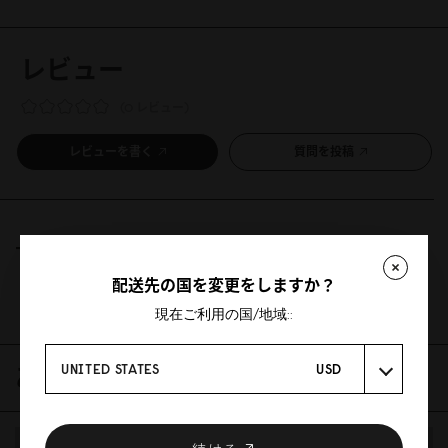
レビュー
0 レビュー
レビューを書く
質問を投稿
レビュー
質問
配送先の国を変更をしますか？
Be the first to write a review
現在ご利用の国/地域::
UNITED STATES
USD
あなたにおすすめの商品